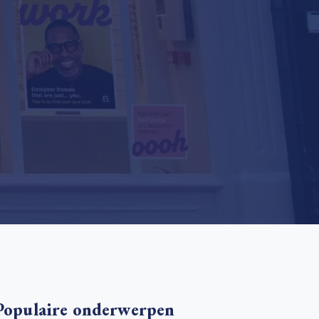
 basis leggen voor het Sauki Cookstove Nigeria
oject
RD voor het mkb: maak van dataverzoeken een
Lees meer
ncurrentievoordeel
Lees meer
Populaire onderwerpen