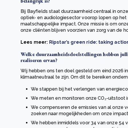
belangrijk is
?
Bij Bayfields staat duurzaamheid centraal in onze
optiek- en audiologiesector voorop lopen op he
maatschappelijke impact. Onze missie is om onze
onze cliënten blijven voorzien van zorg van de ho
Lees meer:
Ripstar’s green ride: taking acti
Welke duurzaamheidsdoelstellingen hebben jullie
realiseren ervan?
Wij hebben ons ten doel gesteld om eind 2026 in 
klimaatneutraal te zijn. Om dit te bereiken ond
We stappen bij het verlengen van energieco
We meten en monitoren onze CO₂-uitstoot in
We compenseren de emissies van al onze vest
zoeken naar mogelijkheden om onze impact 
We hebben inmiddels voor 34 van onze 54 v