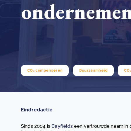
onderneme
Green Wheels: transformerende stap voor
plasticinzameling in Sri Lanka
CSRD en uw positie als leverancier: wat verandert e
Lees m
in 2026?
Lees m
CO₂ compenseren
Duurzaamheid
CO₂
Eindredactie
Sinds 2004 is
Bayfields
een vertrouwde naam in de