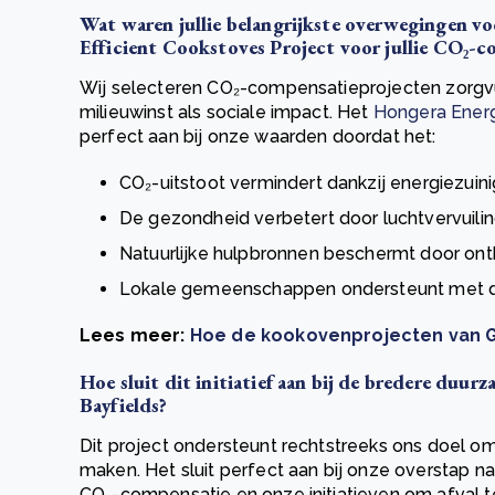
Wat waren jullie belangrijkste overwegingen v
Efficient Cookstoves Project voor jullie CO₂-c
Wij selecteren CO₂-compensatieprojecten zorgv
milieuwinst als sociale impact. Het
Hongera Energ
perfect aan bij onze waarden doordat het:
CO₂-uitstoot vermindert dankzij energiezuin
De gezondheid verbetert door luchtvervuilin
Natuurlijke hulpbronnen beschermt door ont
Lokale gemeenschappen ondersteunt met d
Lees meer:
Hoe de kookovenprojecten van G
Hoe sluit dit initiatief aan bij de bredere duu
Bayfields?
Dit project ondersteunt rechtstreeks ons doel om
maken. Het sluit perfect aan bij onze overstap n
CO₂-compensatie en onze initiatieven om afval 