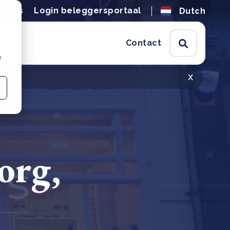
tures
Login beleggersportaal
Dutch
Contact
e
x
org,