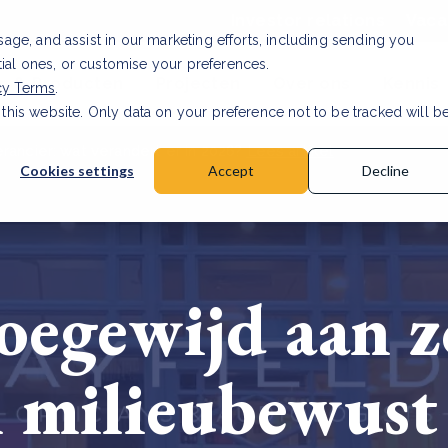
Investor relations
Vaca
usage, and assist in our marketing efforts, including sending you
tial ones, or customise your preferences.
n & Producten
Projecten
Over ons
Kennis
cy Terms
.
 this website. Only data on your preference not to be tracked will b
rancier: wat verandert er in 2026?
Lees artikel
Cookies settings
Accept
Decline
Toegewijd aan z
n milieubewust