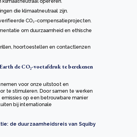
klimaatneutraal opereren.
gen die klimaatneutraal zijn.
erifieerde CO₂-compensatieprojecten.
mentatie om duurzaamheid en ethische
illen, hoortoestellen en contactlenzen
Earth de CO₂-voetafdruk te berekenen
e nemen voor onze uitstoot en
ctor te stimuleren. Door samen te werken
e emissies op een betrouwbare manier
iten bij internationale
tie: de duurzaamheidsreis van Squiby