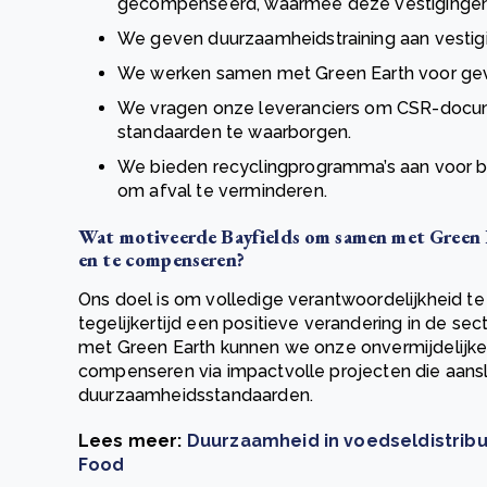
gecompenseerd, waarmee deze vestigingen 
We geven duurzaamheidstraining aan vestigin
We werken samen met Green Earth voor gev
We vragen onze leveranciers om CSR-docu
standaarden te waarborgen.
We bieden recyclingprogramma’s aan voor br
om afval te verminderen.
Wat motiveerde Bayfields om samen met Green 
en te compenseren?
Ons doel is om volledige verantwoordelijkheid t
tegelijkertijd een positieve verandering in de se
met Green Earth kunnen we onze onvermijdelijk
compenseren via impactvolle projecten die aanslu
duurzaamheidsstandaarden.
Lees meer:
Duurzaamheid in voedseldistribu
Food