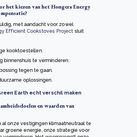
oor het kiezen van het Hongera Energy
ompensatie?
uldig, met aandacht voor zowel
y Efficient Cookstoves Project
sluit
ige kooktoestellen.
g binnenshuis te verminderen.
bossing tegen te gaan.
uurzame oplossingen.
reen Earth echt verschil maken
rzaamheidsdoelen en waarden van
 al onze vestigingen klimaatneutraal te
aar groene energie, onze strategie voor
te verminderen. Het weerspiegelt onze