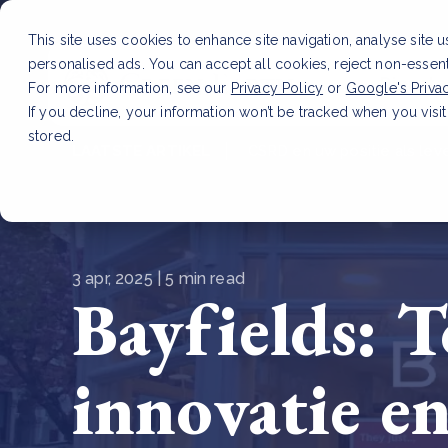
This site uses cookies to enhance site navigation, analyse site 
personalised ads. You can accept all cookies, reject non-essen
Dienste
For more information, see our
Privacy Policy
or
Google's Priva
If you decline, your information won’t be tracked when you visit
stored.
LAATSTE ARTIKEL
CSRD en uw positie als leve
3 apr, 2025 | 5 min read
Bayfields: 
innovatie e