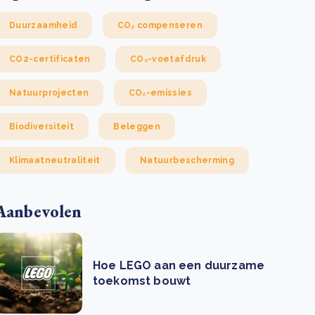
Duurzaamheid
CO₂ compenseren
CO2-certificaten
CO₂-voetafdruk
Natuurprojecten
CO₂-emissies
Biodiversiteit
Beleggen
Klimaatneutraliteit
Natuurbescherming
Aanbevolen
Hoe LEGO aan een duurzame
toekomst bouwt