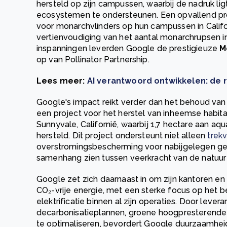
hersteld op zijn campussen, waarbij de nadruk li
ecosystemen te ondersteunen. Een opvallend proj
voor monarchvlinders op hun campussen in Califo
vertienvoudiging van het aantal monarchrupsen i
inspanningen leverden Google de prestigieuze
M
op van Pollinator Partnership.
Lees meer:
AI verantwoord ontwikkelen: de 
Google's impact reikt verder dan het behoud van b
een project voor het herstel van inheemse habita
Sunnyvale, Californië, waarbij 1,7 hectare aan a
hersteld. Dit project ondersteunt niet alleen
trek
overstromingsbescherming voor nabijgelegen g
samenhang zien tussen veerkracht van de natuur e
Google zet zich daarnaast in om zijn kantoren en
CO₂-vrije energie, met een sterke focus op het b
elektrificatie binnen al zijn operaties. Door levera
decarbonisatieplannen, groene hoogpresterende
te optimaliseren, bevordert Google duurzaamheid 