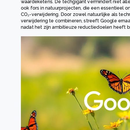
waardeketens. De techgigant vermindert niet alle
ook fors in natuurprojecten, die een essentieel o
CO₂-verwijdering. Door zowel natuurlijke als te
verwijdering te combineren, streeft Google ernaa
nadat het zijn ambitieuze reductiedoelen heeft be