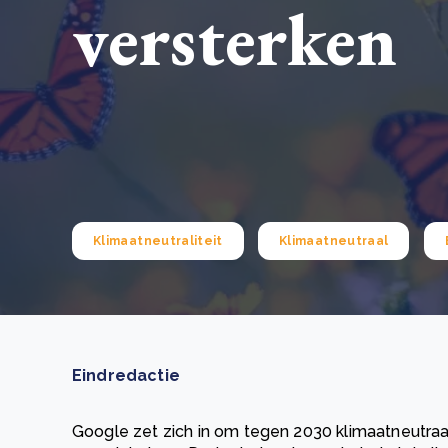
versterken
Green Wheels: transformerende stap voor
plasticinzameling in Sri Lanka
CSRD en uw positie als leverancier: wat verandert e
Lees m
in 2026?
Lees m
Klimaatneutraliteit
Klimaatneutraal
Eindredactie
Google zet zich in om tegen 2030 klimaatneutraal 