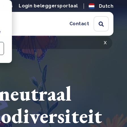
tures
Login beleggersportaal
Dutch
Contact
e
x
tneutraal
odiversiteit