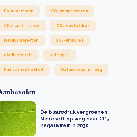
Duurzaamheid
CO₂ compenseren
CO2-certificaten
CO₂-voetafdruk
Natuurprojecten
CO₂-emissies
Biodiversiteit
Beleggen
Klimaatneutraliteit
Natuurbescherming
Aanbevolen
De blauwdruk vergroenen:
Microsoft op weg naar CO₂-
negativiteit in 2030