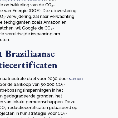
 de ontwikkeling van de CO₂-
e van Energie (DOE). Deze investering,
O₂-verwijdering, zal naar verwachting
re techgiganten zoals Amazon en
matchen, wil Google de CO₂-
 de wereldwijde inspanning om
cten.
 Braziliaanse
iecertificaten
klimaatneutrale doel voor 2030 door
samen
oor de aankoop van 50.000 CO₂-
erbebossingsinspanningen in het
an gedegradeerde gronden, het
unen van lokale gemeenschappen. Deze
CO₂-reductiecertificaten gebaseerd op
jecten in hun strategie voor CO₂-