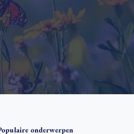
 basis leggen voor het Sauki Cookstove Nigeria
oject
RD voor het mkb: maak van dataverzoeken een
Lees meer
ncurrentievoordeel
Lees meer
Populaire onderwerpen