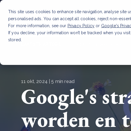
This site uses cookies to enhance site navigation, analyse site 
personalised ads. You can accept all cookies, reject non-essen
Dienste
For more information, see our
Privacy Policy
or
Google's Priva
If you decline, your information won’t be tracked when you visit
stored.
LAATSTE ARTIKEL
CSRD en uw positie als leve
11 okt, 2024 | 5 min read
Google's str
worden en te