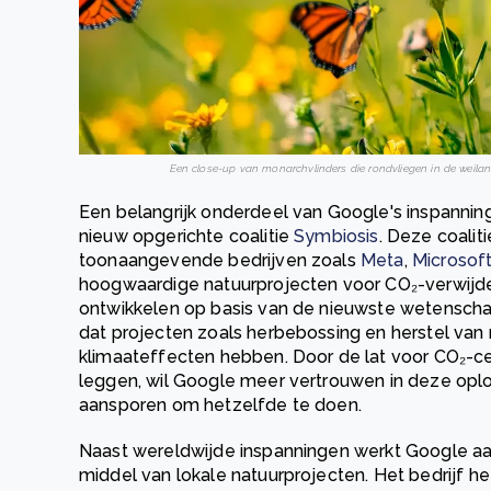
Een close-up van monarchvlinders die rondvliegen in de weilan
Een belangrijk onderdeel van Google's inspannin
nieuw opgerichte coalitie
Symbiosis
. Deze coalit
toonaangevende bedrijven zoals
Meta
,
Microsof
hoogwaardige natuurprojecten voor CO₂-verwijder
ontwikkelen op basis van de nieuwste wetenscha
dat projecten zoals herbebossing en herstel va
klimaateffecten hebben. Door de lat voor CO₂-cer
leggen, wil Google meer vertrouwen in deze opl
aansporen om hetzelfde te doen.
Naast wereldwijde inspanningen werkt Google a
middel van lokale natuurprojecten. Het bedrijf h