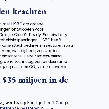
en krachten
an met HSBC
om groene
singen ontwikkelen voor
oogle Cloud's Ready-Sustainability-
amheidsinspanningen. HSBC heeft
 klimaattechbedrijven in sectoren zoals
emen, waarbij bedrijven worden
heidscriteria. Deze samenwerking
an groene technologieën en duurzame
overgang naar een CO₂-arme economie.
 $35 miljoen in de
 2023 werd aangekondigd, heeft
Google
miljoen te investeren
in CO₂-