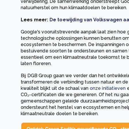
verwijdering. De samenwerking onderstreept Goog
natuurherstel om hun klimaatdoelen te bereiken.
Lees meer:
De toewijding van Volkswagen a
Google's vooruitstrevende aanpak laat zien hoe 
technologische oplossingen kunnen benutten om 
ecosystemen te beschermen. De inspanningen
bestuivende soorten te ondersteunen en samen t
essentieel om een klimaatneutrale toekomst te ber
laten floreren.
Bij DGB Group gaan we verder dan het ontwikke
transformeren de verbinding tussen natuur en de
kwaliteit blijkt uit de schaal van
onze initiatieven
e
CO₂-certificaten die we genereren. Of het nu ga
gemeenschappen geleide duurzaamheidsprojecten
ondersteunt het herstel van ecosystemen en hel
klimaatneutrale doelen te bereiken.