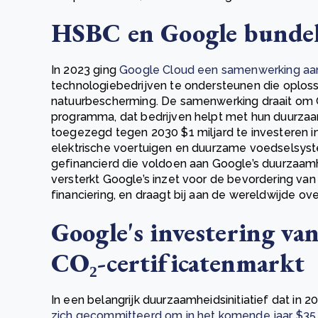
HSBC en Google bundel
In 2023 ging
Google Cloud een samenwerking a
technologiebedrijven te ondersteunen die oplos
natuurbescherming. De samenwerking draait om G
programma, dat bedrijven helpt met hun duurza
toegezegd tegen 2030 $1 miljard te investeren in
elektrische voertuigen en duurzame voedselsyst
gefinancierd die voldoen aan Google’s duurzaam
versterkt Google’s inzet voor de bevordering v
financiering, en draagt bij aan de wereldwijde 
Google's investering van
CO₂-certificatenmarkt
In een belangrijk duurzaamheidsinitiatief dat in
zich gecommitteerd om in het komende jaar $35 