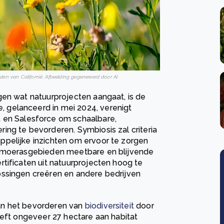
den van Californië. Afbeelding gegenereerd door AI.
gen wat natuurprojecten aangaat, is de
ie, gelanceerd in mei 2024, verenigt
t
en Salesforce om schaalbare,
ing te bevorderen. Symbiosis zal criteria
ppelijke inzichten om ervoor te zorgen
n moerasgebieden meetbare en blijvende
tificaten uit natuurprojecten hoog te
ossingen creëren en andere bedrijven
an het bevorderen van
biodiversiteit
door
eeft ongeveer 27 hectare aan habitat