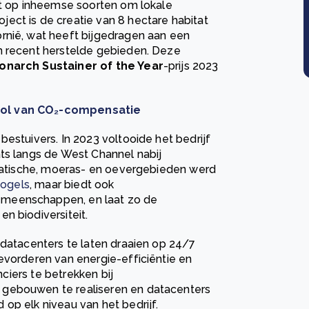
gt op inheemse soorten om lokale
ect is de creatie van 8 hectare habitat
rnië, wat heeft bijgedragen aan een
n recent herstelde gebieden. Deze
onarch Sustainer of the Year
-prijs 2023
rol van CO₂-compensatie
estuivers. In 2023 voltooide het bedrijf
ts langs de West Channel nabij
quatische, moeras- en oevergebieden werd
vogels
, maar biedt ook
emeenschappen, en laat zo de
n biodiversiteit.
 datacenters te laten draaien op 24/7
evorderen van energie-efficiëntie en
nciers te betrekken bij
 gebouwen te realiseren en datacenters
op elk niveau van het bedrijf.