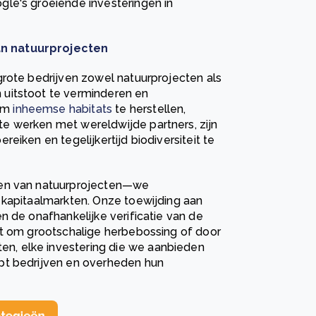
le's groeiende investeringen in
an natuurprojecten
grote bedrijven zowel natuurprojecten als
uitstoot te verminderen en
 om
inheemse habitats
te herstellen,
e werken met wereldwijde partners, zijn
eiken en tegelijkertijd biodiversiteit te
len van natuurprojecten—we
 kapitaalmarkten. Onze toewijding aan
n de onafhankelijke verificatie van de
at om grootschalige herbebossing of door
, elke investering die we aanbieden
pt bedrijven en overheden hun