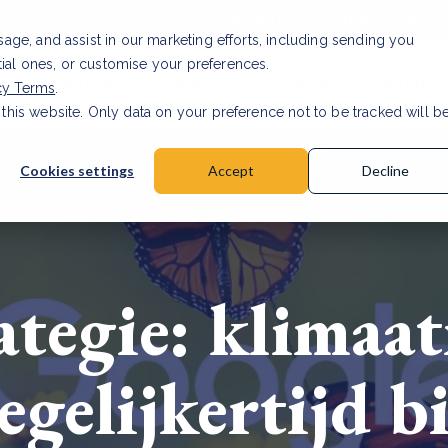
Investor relations
Vaca
usage, and assist in our marketing efforts, including sending you
tial ones, or customise your preferences.
n & Producten
Projecten
Over ons
Kennis
cy Terms
.
 this website. Only data on your preference not to be tracked will b
rancier: wat verandert er in 2026?
Lees artikel
Cookies settings
Accept
Decline
ategie: klimaa
gelijkertijd bi