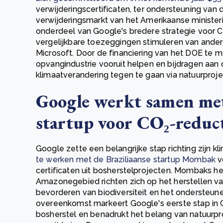
verwijderingscertificaten, ter ondersteuning van
verwijderingsmarkt van het Amerikaanse ministeri
onderdeel van Google's bredere strategie voor C
vergelijkbare toezeggingen stimuleren van ande
Microsoft. Door de financiering van het DOE te 
opvangindustrie vooruit helpen en bijdragen aan
klimaatverandering tegen te gaan via natuurproje
Google werkt samen met
startup voor CO₂-reduct
Google zette een belangrijke stap richting zijn 
te werken met de Braziliaanse startup Mombak
v
certificaten uit bosherstelprojecten. Mombaks h
Amazonegebied richten zich op het herstellen v
bevorderen van biodiversiteit en het onderste
overeenkomst markeert Google's eerste stap in 
bosherstel en benadrukt het belang van natuurpro