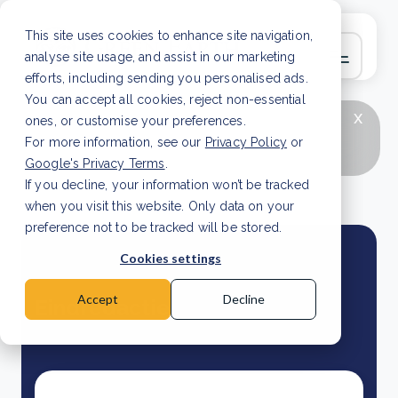
This site uses cookies to enhance site navigation,
analyse site usage, and assist in our marketing
efforts, including sending you personalised ads.
You can accept all cookies, reject non-essential
x
LAATSTE ARTIKEL
CSRD en uw positie als
ones, or customise your preferences.
leverancier: wat verandert er in 2026?
Lees
For more information, see our
Privacy Policy
or
artikel
Google's Privacy Terms
.
If you decline, your information won’t be tracked
when you visit this website. Only data on your
preference not to be tracked will be stored.
Cookies settings
Accept
Decline
Eindredactie