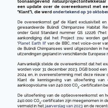
toonaangevend natuurprojectontwikkelaar
een update over de overeenkomst met ee
"Klant"), die werd
ondertekend op 30 oktobe
De overeenkomst gaf de Klant exclusiviteit e
gewaardeerde Bulindi Chimpanzee Habitat Rest
onder Gold Standard nummer GS 12226 ("het 
aankondiging dat het Project zou worden g
'
Planet Earth III
' van de BBC, met voice-over va
de Bulindi Chimpansees werd uitgezonden in h
uitzendingen gepland in verschillende Europese r
Aanvankelijk stelde de overeenkomst dat het e
worden voor 31 december 2023. DGB bood een ve
2024 en, in overeenstemming met deze nieuw 
Klant de kennisgeving van uitoefening van 
aankoopvolume van 240.000 CO
-certificaten b
2
De uitoefening van de optieovereenkomst en
240.000 CO
-certificaten zijn meegenomen in de
2
vermeld in het
jaarverslag van 2023
en de recen