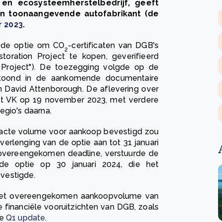
 en ecosysteemherstelbedrijf, geeft
n toonaangevende autofabrikant (de
r 2023
.
n de optie om CO
-certificaten van DGB's
2
oration Project te kopen, geverifieerd
Project"). De toezegging volgde op de
etoond in de aankomende documentaire
n David Attenborough. De aflevering over
et VK op 19 november 2023, met verdere
egio's daarna.
xacte volume voor aankoop bevestigd zou
rlenging van de optie aan tot 31 januari
overeengekomen deadline, verstuurde de
de optie op 30 januari 2024, die het
evestigde.
 het overeengekomen aankoopvolume van
 financiële vooruitzichten van DGB, zoals
te
Q1 update
.