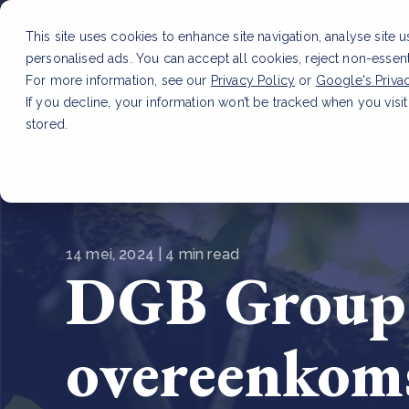
This site uses cookies to enhance site navigation, analyse site 
personalised ads. You can accept all cookies, reject non-essen
Dienste
For more information, see our
Privacy Policy
or
Google's Priva
If you decline, your information won’t be tracked when you visit
stored.
LAATSTE ARTIKEL
CSRD en uw positie als leve
14 mei, 2024 | 4 min read
DGB Group 
overeenkom