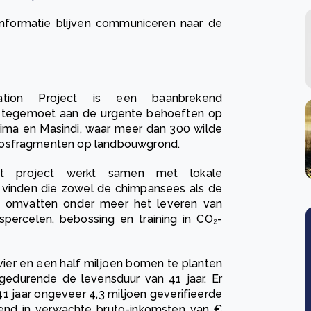
 informatie blijven communiceren naar de
ation Project is een baanbrekend
mt tegemoet aan de urgente behoeften op
oima en Masindi, waar meer dan 300 wilde
 bosfragmenten op landbouwgrond.
t project werkt samen met lokale
inden die zowel de chimpansees als de
en omvatten onder meer het leveren van
spercelen, bebossing en training in CO₂-
ier en een half miljoen bomen te planten
 gedurende de levensduur van 41 jaar. Er
1 jaar ongeveer 4,3 miljoen geverifieerde
erend in verwachte bruto-inkomsten van €