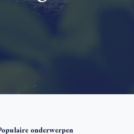
 basis leggen voor het Sauki Cookstove Nigeria
oject
RD voor het mkb: maak van dataverzoeken een
Lees meer
ncurrentievoordeel
Lees meer
Populaire onderwerpen