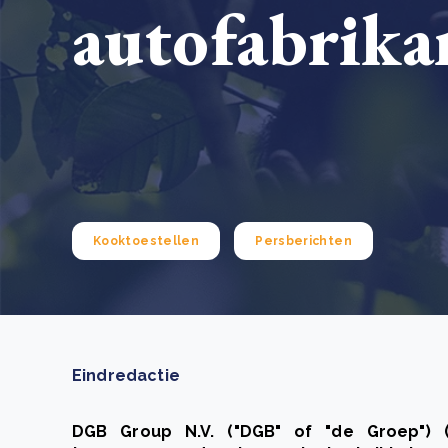
autofabrika
Green Wheels: transformerende stap voor
plasticinzameling in Sri Lanka
CSRD en uw positie als leverancier: wat verandert e
Lees m
in 2026?
Lees m
Kooktoestellen
Persberichten
Eindredactie
DGB Group N.V. ("DGB" of "de Groep") (