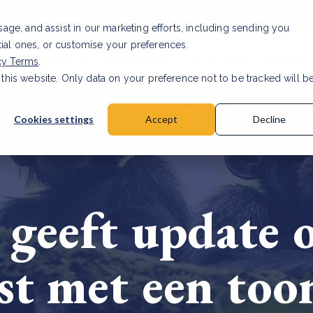
Investor relations
Vaca
usage, and assist in our marketing efforts, including sending you
tial ones, or customise your preferences.
n & Producten
Projecten
Over ons
Kennis
cy Terms
.
 this website. Only data on your preference not to be tracked will b
rancier: wat verandert er in 2026?
Lees artikel
Cookies settings
Accept
Decline
geeft update 
st met een too