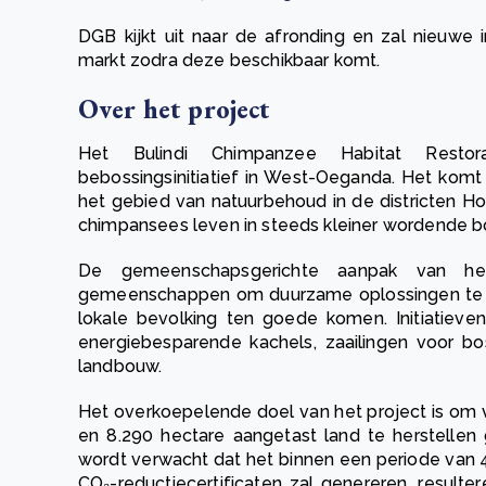
DGB kijkt uit naar de afronding en zal nieuwe
markt zodra deze beschikbaar komt.
Over het project
Het Bulindi Chimpanzee Habitat Restor
bebossingsinitiatief in West-Oeganda. Het ko
het gebied van natuurbehoud in de districten H
chimpansees leven in steeds kleiner wordende
De gemeenschapsgerichte aanpak van he
gemeenschappen om duurzame oplossingen te v
lokale bevolking ten goede komen. Initiatiev
energiebesparende kachels, zaailingen voor bo
landbouw.
Het overkoepelende doel van het project is om v
en 8.290 hectare aangetast land te herstellen
wordt verwacht dat het binnen een periode van 4
CO₂-reductiecertificaten zal genereren, result