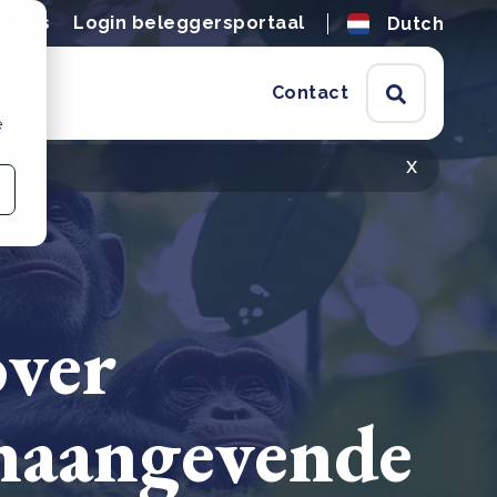
tures
Login beleggersportaal
Dutch
Contact
e
x
over
naangevende