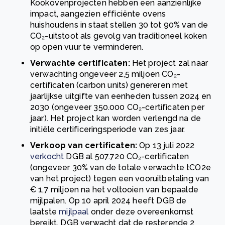
Kookovenprojecten hebben een aanzienlijke
impact, aangezien efficiënte ovens
huishoudens in staat stellen 30 tot 90% van de
CO₂-uitstoot als gevolg van traditioneel koken
op open vuur te verminderen.
Verwachte certificaten:
Het project zal naar
verwachting ongeveer 2,5 miljoen CO₂-
certificaten (carbon units) genereren met
jaarlijkse uitgifte van eenheden tussen 2024 en
2030 (ongeveer 350.000 CO₂-certificaten per
jaar). Het project kan worden verlengd na de
initiële certificeringsperiode van zes jaar.
Verkoop van certificaten:
Op 13 juli 2022
verkocht
DGB al 507.720 CO₂-certificaten
(ongeveer 30% van de totale verwachte tCO2e
van het project) tegen een vooruitbetaling van
€ 1,7 miljoen na het voltooien van bepaalde
mijlpalen. Op 10 april 2024 heeft DGB de
laatste
mijlpaal
onder deze overeenkomst
bereikt. DGB verwacht dat de resterende 2