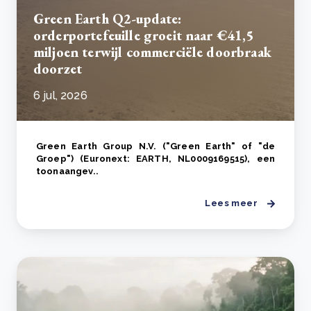
Green Earth Q2-update:
orderportefeuille groeit naar €41,5
miljoen terwijl commerciële doorbraak
doorzet
6 jul, 2026
Green Earth Group N.V. ("Green Earth" of "de
Groep") (Euronext: EARTH, NL0009169515), een
toonaangev..
Lees meer