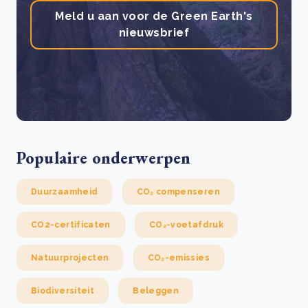
Meld u aan voor de Green Earth's
nieuwsbrief
Populaire onderwerpen
Duurzaamheid
CO₂ compenseren
CO2-certificaten
CO₂-voetafdruk
Natuurprojecten
CO₂-emissies
Biodiversiteit
Beleggen