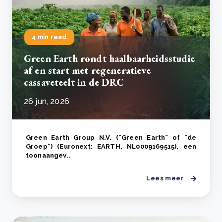
4 min read
Green Earth rondt haalbaarheidsstudie
af en start met regeneratieve
cassaveteelt in de DRC
26 jun, 2026
Green Earth Group N.V. (“Green Earth” of “de
Groep”) (Euronext: EARTH, NL0009169515), een
toonaangev..
Lees meer