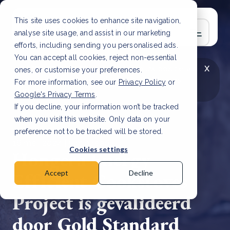
This site uses cookies to enhance site navigation,
analyse site usage, and assist in our marketing
efforts, including sending you personalised ads.
You can accept all cookies, reject non-essential
x
LAATSTE ARTIKEL
CSRD en uw positie als
ones, or customise your preferences.
leverancier: wat verandert er in 2026?
Lees
For more information, see our
Privacy Policy
or
artikel
Google's Privacy Terms
.
If you decline, your information won’t be tracked
when you visit this website. Only data on your
preference not to be tracked will be stored.
16 mei, 2024 | 5 min read
Cookies settings
Hongera Energy
Efficient Cookstoves
Accept
Decline
Project is gevalideerd
door Gold Standard