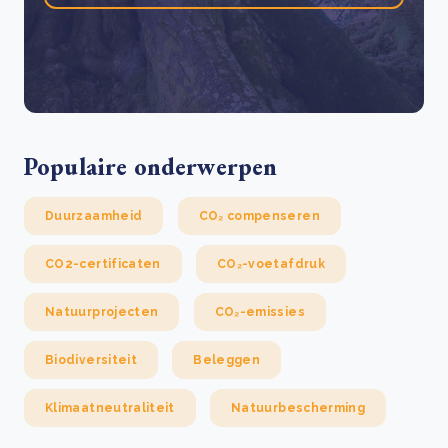
Populaire onderwerpen
Duurzaamheid
CO₂ compenseren
CO2-certificaten
CO₂-voetafdruk
Natuurprojecten
CO₂-emissies
Biodiversiteit
Beleggen
Klimaatneutraliteit
Natuurbescherming