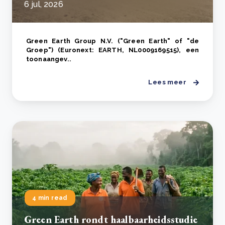
6 jul, 2026
Green Earth Group N.V. ("Green Earth" of "de
Groep") (Euronext: EARTH, NL0009169515), een
toonaangev..
Lees meer
4 min read
Green Earth rondt haalbaarheidsstudie