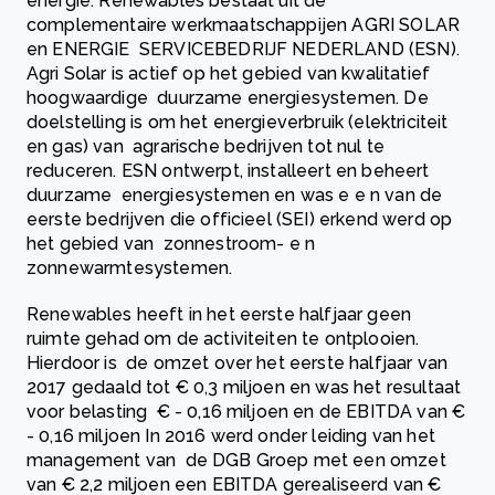
energie. Renewables bestaat uit de
complementaire werkmaatschappijen AGRI SOLAR
en ENERGIE SERVICEBEDRIJF NEDERLAND (ESN).
Agri Solar is actief op het gebied van kwalitatief
hoogwaardige duurzame energiesystemen. De
doelstelling is om het energieverbruik (elektriciteit
en gas) van agrarische bedrijven tot nul te
reduceren. ESN ontwerpt, installeert en beheert
duurzame energiesystemen en was e e n van de
eerste bedrijven die officieel (SEI) erkend werd op
het gebied van zonnestroom- e n
zonnewarmtesystemen.
Renewables heeft in het eerste halfjaar geen
ruimte gehad om de activiteiten te ontplooien.
Hierdoor is de omzet over het eerste halfjaar van
2017 gedaald tot € 0,3 miljoen en was het resultaat
voor belasting € - 0,16 miljoen en de EBITDA van €
- 0,16 miljoen In 2016 werd onder leiding van het
management van de DGB Groep met een omzet
van € 2,2 miljoen een EBITDA gerealiseerd van €