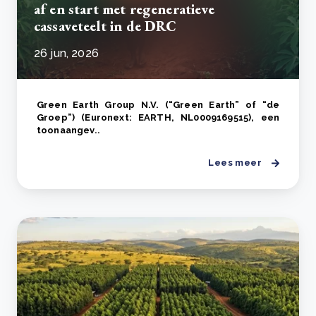
af en start met regeneratieve
cassaveteelt in de DRC
26 jun, 2026
Green Earth Group N.V. (“Green Earth” of “de
Groep”) (Euronext: EARTH, NL0009169515), een
toonaangev..
Lees meer