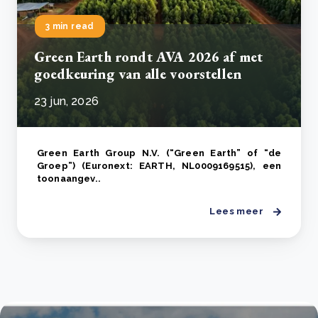
3 min read
Green Earth rondt AVA 2026 af met
goedkeuring van alle voorstellen
23 jun, 2026
Green Earth Group N.V. (“Green Earth” of “de
Groep”) (Euronext: EARTH, NL0009169515), een
toonaangev..
Lees meer