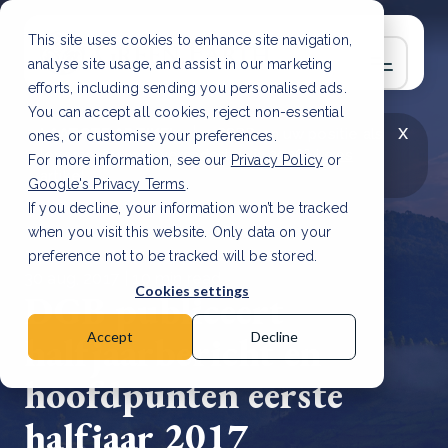
This site uses cookies to enhance site navigation,
analyse site usage, and assist in our marketing
efforts, including sending you personalised ads.
You can accept all cookies, reject non-essential
x
LAATSTE ARTIKEL
CSRD en uw positie als
ones, or customise your preferences.
leverancier: wat verandert er in 2026?
Lees
For more information, see our
Privacy Policy
or
artikel
Google's Privacy Terms
.
If you decline, your information won’t be tracked
when you visit this website. Only data on your
preference not to be tracked will be stored.
30 aug, 2017 | 10 min read
Cookies settings
DGB publiceert
halfjaarbericht en
Accept
Decline
hoofdpunten eerste
halfjaar 2017