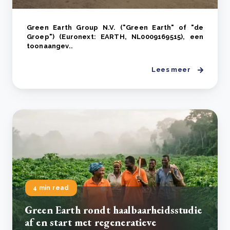
Green Earth Group N.V. ("Green Earth" of "de
Groep") (Euronext: EARTH, NL0009169515), een
toonaangev..
Lees meer
4 min read
Green Earth rondt haalbaarheidsstudie
af en start met regeneratieve