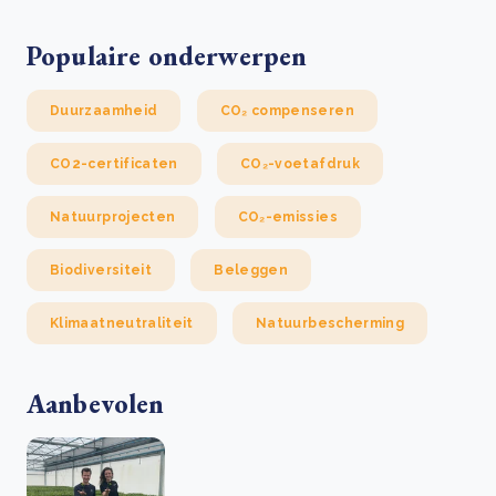
Populaire onderwerpen
Duurzaamheid
CO₂ compenseren
CO2-certificaten
CO₂-voetafdruk
Natuurprojecten
CO₂-emissies
Biodiversiteit
Beleggen
Klimaatneutraliteit
Natuurbescherming
Aanbevolen