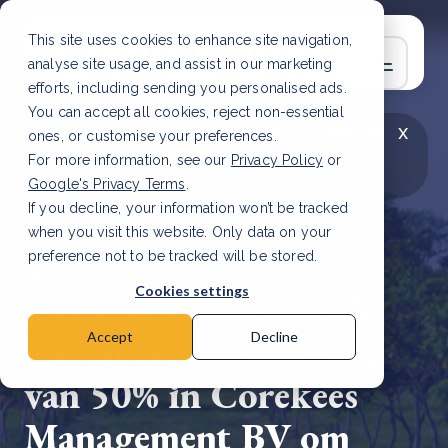
This site uses cookies to enhance site navigation,
analyse site usage, and assist in our marketing
efforts, including sending you personalised ads.
You can accept all cookies, reject non-essential
x
LAATSTE ARTIKEL
CSRD en uw positie als
ones, or customise your preferences.
leverancier: wat verandert er in 2026?
Lees
For more information, see our
Privacy Policy
or
artikel
Google's Privacy Terms
.
If you decline, your information won’t be tracked
when you visit this website. Only data on your
preference not to be tracked will be stored.
18 mei, 2021 | 5 min read
Cookies settings
DGB Group verwerft
een strategisch belang
Accept
Decline
van 50% in Corekees
Management BV om