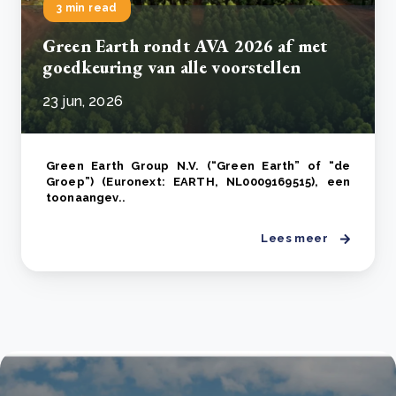
3 min read
Green Earth rondt AVA 2026 af met
goedkeuring van alle voorstellen
23 jun, 2026
Green Earth Group N.V. (“Green Earth” of “de
Groep”) (Euronext: EARTH, NL0009169515), een
toonaangev..
Lees meer