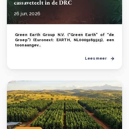
cassaveteelt in de DRC
26 jun, 2026
Green Earth Group N.V. (“Green Earth” of “de
Groep”) (Euronext: EARTH, NL0009169515), een
toonaangev..
Lees meer