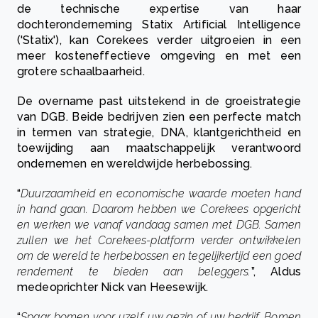
de technische expertise van haar
dochteronderneming Statix ​​Artificial Intelligence
('Statix'), kan Corekees verder uitgroeien in een
meer kosteneffectieve omgeving en met een
grotere schaalbaarheid.
De overname past uitstekend in de groeistrategie
van DGB. Beide bedrijven zien een perfecte match
in termen van strategie, DNA, klantgerichtheid en
toewijding aan maatschappelijk verantwoord
ondernemen en wereldwijde herbebossing.
“
Duurzaamheid en economische waarde moeten hand
in hand gaan. Daarom hebben we Corekees opgericht
en werken we vanaf vandaag samen met DGB. Samen
zullen we het Corekees-platform verder ontwikkelen
om de wereld te herbebossen en tegelijkertijd een goed
rendement te bieden aan beleggers.
”, Aldus
medeoprichter Nick van Heesewijk.
“
Spaar bomen voor uzelf, uw gezin of uw bedrijf. Bomen