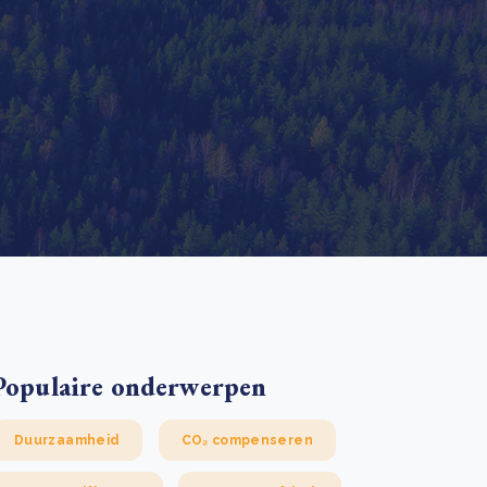
 basis leggen voor het Sauki Cookstove Nigeria
oject
RD voor het mkb: maak van dataverzoeken een
Lees meer
ncurrentievoordeel
Lees meer
Populaire onderwerpen
Duurzaamheid
CO₂ compenseren