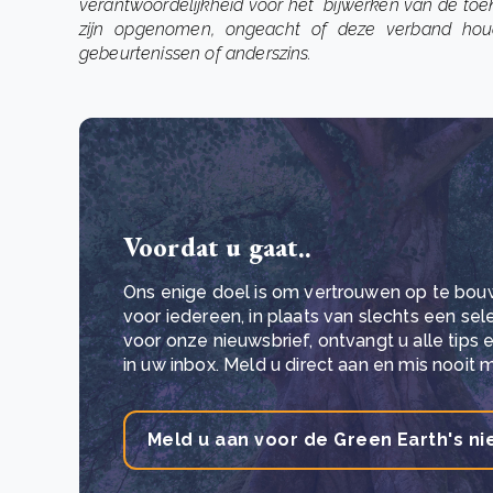
verantwoordelijkheid voor het bijwerken van de toe
zijn opgenomen, ongeacht of deze verband hou
gebeurtenissen of anderszins.
Voordat u gaat..
Ons enige doel is om vertrouwen op te bou
voor iedereen, in plaats van slechts een se
voor onze nieuwsbrief, ontvangt u alle tips
in uw inbox. Meld u direct aan en mis nooit 
Meld u aan voor de Green Earth's ni