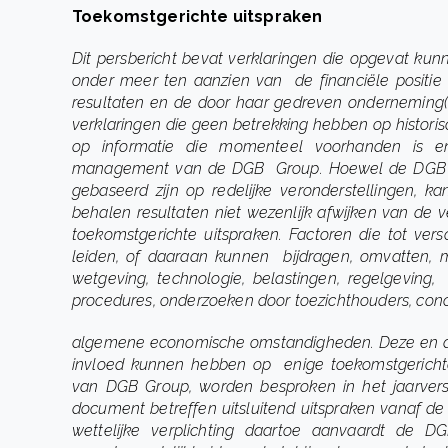
Toekomstgerichte uitspraken
Dit persbericht bevat verklaringen die opgevat kun
onder meer ten aanzien van de financiële positi
resultaten en de door haar gedreven onderneming(e
verklaringen die geen betrekking hebben op historis
op informatie die momenteel voorhanden is e
management van de DGB Group. Hoewel de DGB Gr
gebaseerd zijn op redelijke veronderstellingen, ka
behalen resultaten niet wezenlijk afwijken van de
toekomstgerichte uitspraken. Factoren die tot ver
leiden, of daaraan kunnen bijdragen, omvatten, ma
wetgeving, technologie, belastingen, regelgeving,
procedures, onderzoeken door toezichthouders, con
algemene economische omstandigheden. Deze en and
invloed kunnen hebben op enige toekomstgerichte 
van DGB Group, worden besproken in het jaarversl
document betreffen uitsluitend uitspraken vanaf 
wettelijke verplichting daartoe aanvaardt de D