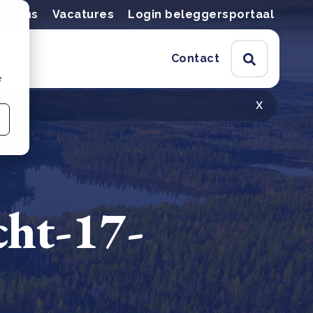
lations
Vacatures
Login beleggersportaal
Contact
e
x
ht-17-