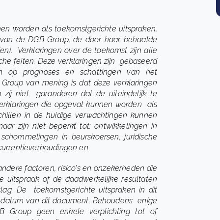
nen worden als toekomstgerichte uitspraken,
e van de DGB Group, de door haar behaalde
n). Verklaringen over de toekomst zijn alle
che feiten. Deze verklaringen zijn gebaseerd
n op prognoses en schattingen van het
oup van mening is dat deze verklaringen
n zij niet garanderen dat de uiteindelijk te
 verklaringen die opgevat kunnen worden als
schillen in de huidige verwachtingen kunnen
ar zijn niet beperkt tot: ontwikkelingen in
 schommelingen in beurskoersen, juridische
currentieverhoudingen en
ere factoren, risico's en onzekerheden die
uitspraak of de daadwerkelijke resultaten
ag. De toekomstgerichte uitspraken in dit
de datum van dit document. Behoudens enige
GB Group geen enkele verplichting tot of