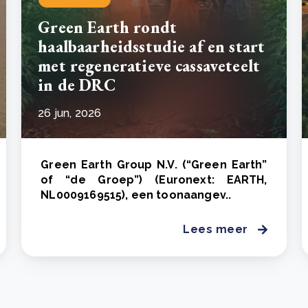
Green Earth rondt
haalbaarheidsstudie af en start
met regeneratieve cassaveteelt
in de DRC
26 jun, 2026
Green Earth Group N.V. (“Green Earth”
of “de Groep”) (Euronext: EARTH,
NL0009169515), een toonaangev..
Lees meer