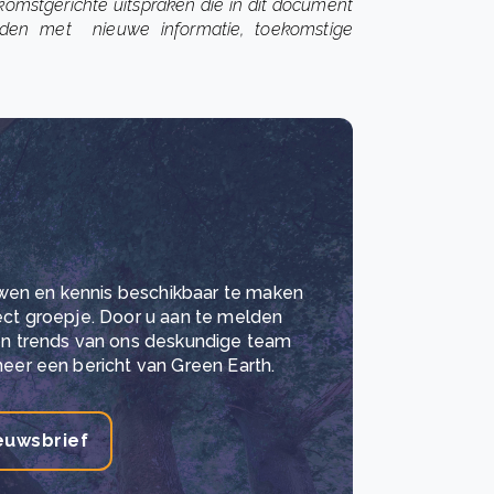
komstgerichte uitspraken die in dit document
den met nieuwe informatie, toekomstige
wen en kennis beschikbaar te maken
lect groepje. Door u aan te melden
 en trends van ons deskundige team
meer een bericht van Green Earth.
euwsbrief