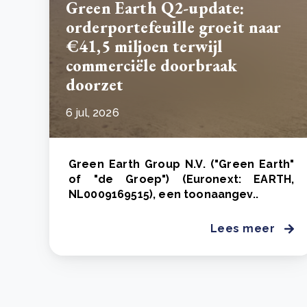
Green Earth Q2-update:
orderportefeuille groeit naar
€41,5 miljoen terwijl
commerciële doorbraak
doorzet
6 jul, 2026
Green Earth Group N.V. ("Green Earth"
of "de Groep") (Euronext: EARTH,
NL0009169515), een toonaangev..
Lees meer