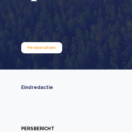
Green Wheels: transformerende stap voor
plasticinzameling in Sri Lanka
CSRD en uw positie als leverancier: wat verandert e
Lees m
in 2026?
Lees m
Persberichten
Eindredactie
PERSBERICHT