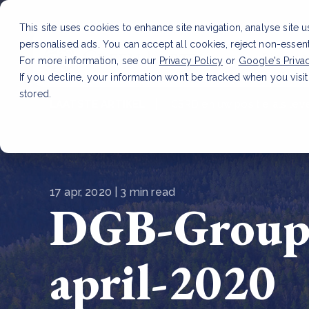
This site uses cookies to enhance site navigation, analyse site 
personalised ads. You can accept all cookies, reject non-essen
Dienste
For more information, see our
Privacy Policy
or
Google's Priva
If you decline, your information won’t be tracked when you visit
stored.
LAATSTE ARTIKEL
CSRD en uw positie als leve
17 apr, 2020 | 3 min read
DGB-Group-
april-2020