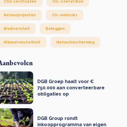
CO2-certificaten
CO₂-voetafdruk
Natuurprojecten
CO₂-emissies
Biodiversiteit
Beleggen
Klimaatneutraliteit
Natuurbescherming
Aanbevolen
DGB Groep haalt voor €
750.000 aan converteerbare
obligaties op
DGB Group rondt
inkoopprogramma van eigen