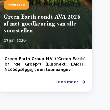
3 min read
Green Earth rondt AVA 2026
af met goedkeuring van alle
voorstellen
23 jun, 2026
Green Earth Group N.V. (“Green Earth”
of “de Groep”) (Euronext: EARTH,
NL0009169515), een toonaangev..
Lees meer