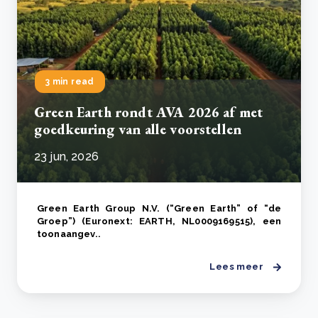
3 min read
Green Earth rondt AVA 2026 af met
goedkeuring van alle voorstellen
23 jun, 2026
Green Earth Group N.V. (“Green Earth” of “de
Groep”) (Euronext: EARTH, NL0009169515), een
toonaangev..
Lees meer