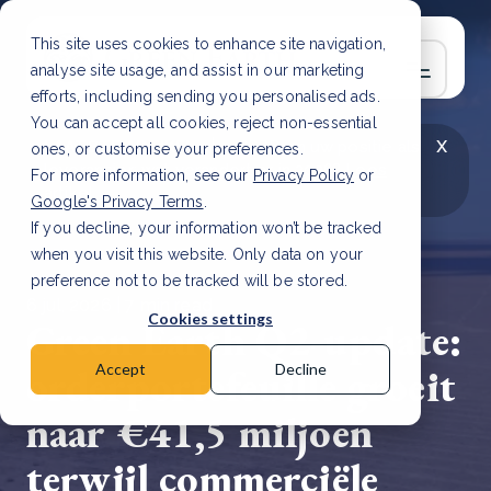
This site uses cookies to enhance site navigation,
analyse site usage, and assist in our marketing
efforts, including sending you personalised ads.
You can accept all cookies, reject non-essential
x
LAATSTE ARTIKEL
CSRD en uw positie als
ones, or customise your preferences.
leverancier: wat verandert er in 2026?
Lees
For more information, see our
Privacy Policy
or
artikel
Google's Privacy Terms
.
If you decline, your information won’t be tracked
when you visit this website. Only data on your
preference not to be tracked will be stored.
6 jul, 2026 | 7 min read
Cookies settings
Green Earth Q2-update:
orderportefeuille groeit
Accept
Decline
naar €41,5 miljoen
terwijl commerciële