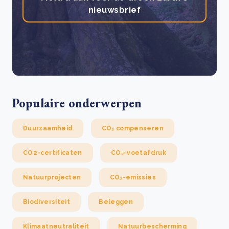
nieuwsbrief
Populaire onderwerpen
Duurzaamheid
CO₂ compenseren
CO2-certificaten
CO₂-voetafdruk
Natuurprojecten
CO₂-emissies
Biodiversiteit
Beleggen
Klimaatneutraliteit
Natuurbescherming