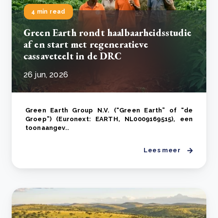
4 min read
Green Earth rondt haalbaarheidsstudie
af en start met regeneratieve
cassaveteelt in de DRC
26 jun, 2026
Green Earth Group N.V. (“Green Earth” of “de
Groep”) (Euronext: EARTH, NL0009169515), een
toonaangev..
Lees meer