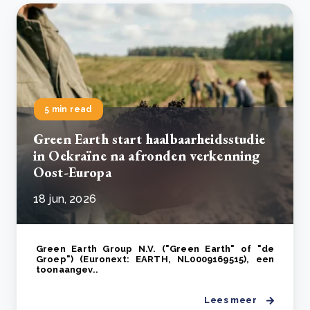
5 min read
Green Earth start haalbaarheidsstudie
in Oekraïne na afronden verkenning
Oost-Europa
18 jun, 2026
Green Earth Group N.V. ("Green Earth" of "de
Groep") (Euronext: EARTH, NL0009169515), een
toonaangev..
Lees meer