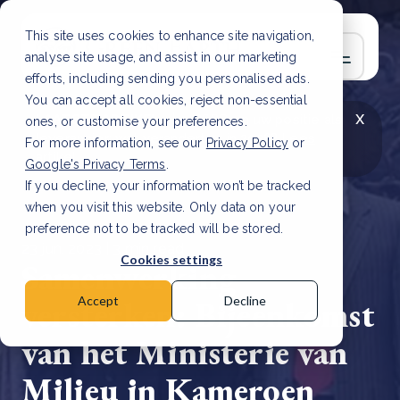
This site uses cookies to enhance site navigation,
analyse site usage, and assist in our marketing
efforts, including sending you personalised ads.
You can accept all cookies, reject non-essential
x
LAATSTE ARTIKEL
CSRD en uw positie als
ones, or customise your preferences.
leverancier: wat verandert er in 2026?
Lees
For more information, see our
Privacy Policy
or
artikel
Google's Privacy Terms
.
If you decline, your information won’t be tracked
when you visit this website. Only data on your
preference not to be tracked will be stored.
23 jun, 2023 | 3 min read
Cookies settings
Samenwerking
versterken: Bijeenkomst
Accept
Decline
van het Ministerie van
Milieu in Kameroen