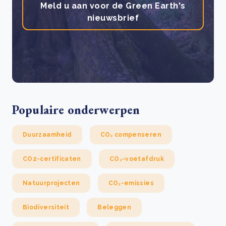
Meld u aan voor de Green Earth's
nieuwsbrief
Populaire onderwerpen
Duurzaamheid
CO₂ compenseren
CO2-certificaten
CO₂-voetafdruk
Natuurprojecten
CO₂-emissies
Biodiversiteit
Beleggen