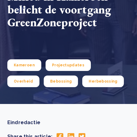
belicht de voortgang
GreenZoneproject
Kameroen
Projectupdates
Overheid
Bebossing
Herbebossing
Eindredactie
Share this article: