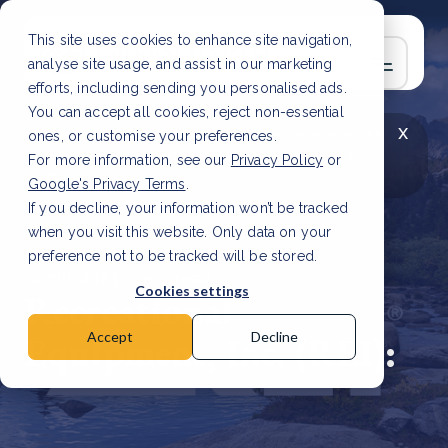
This site uses cookies to enhance site navigation,
analyse site usage, and assist in our marketing
efforts, including sending you personalised ads.
You can accept all cookies, reject non-essential
x
LAATSTE ARTIKEL
CSRD en uw positie als
ones, or customise your preferences.
leverancier: wat verandert er in 2026?
Lees
For more information, see our
Privacy Policy
or
artikel
Google's Privacy Terms
.
If you decline, your information won’t be tracked
when you visit this website. Only data on your
preference not to be tracked will be stored.
10 mrt, 2023 | 2 min read
Cookies settings
Recreational
Equipment, Inc. (REI):
Accept
Decline