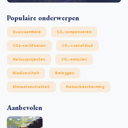
Populaire onderwerpen
Duurzaamheid
CO₂ compenseren
CO2-certificaten
CO₂-voetafdruk
Natuurprojecten
CO₂-emissies
Biodiversiteit
Beleggen
Klimaatneutraliteit
Natuurbescherming
Aanbevolen