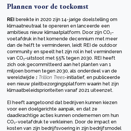
Plannen voor de toekomst
REI
bereikte in 2020 zijn 14-jarige doelstelling om
klimaatneutraal te opereren en lanceerde een
ambitieus nieuw klimaatplatform. Door zijn CO₂-
voetafdruk in het komende decennium met meer
dan de helft te verminderen, leidt REI de outdoor
community en speelt het zijn rol in het verminderen
van CO₂-uitstoot met 55% tegen 2030. REI heeft
zich ook gecommitteerd aan het planten van 1
miljoen bomen tegen 2030, als onderdeel van de
wereldwijde
1 Trillion Trees
-initiatief, en publiceerde
een nieuw pleitbezorgingsplatform waarin het zijn
klimaatbeleidsprioriteiten vanaf 2021 uiteenzet.
EI heeft aangetoond dat bedrijven kunnen kiezen
voor een doelgerichte aanpak, en dat ze
daadkrachtige acties kunnen ondernemen om hun
CO₂-voetafdruk te verkleinen. Door de impact en
kosten van zijn bedrijfsvoering in zijn bedrijfsmodel