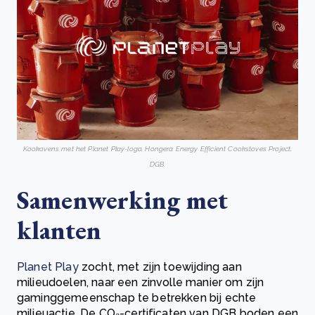
Kookovens met het Planet Play-logo, Hongera Energy Efficient Cookstoves Project,
DGB.
Samenwerking met
klanten
Planet Play
zocht, met zijn toewijding aan
milieudoelen, naar een zinvolle manier om zijn
gaminggemeenschap te betrekken bij echte
milieuactie. De CO₂-certificaten van DGB boden een