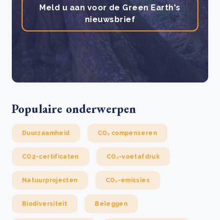
Meld u aan voor de Green Earth's
nieuwsbrief
Populaire onderwerpen
Duurzaamheid
CO₂ compenseren
CO2-certificaten
CO₂-voetafdruk
Natuurprojecten
CO₂-emissies
Biodiversiteit
Beleggen