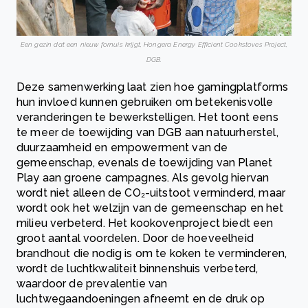
Een gezin dat een nieuw fornuis krijgt, Hongera Energy Efficient Cookstoves Project,
DGB.
Deze samenwerking laat zien hoe gamingplatforms
hun invloed kunnen gebruiken om betekenisvolle
veranderingen te bewerkstelligen. Het toont eens
te meer de toewijding van DGB aan natuurherstel,
duurzaamheid en empowerment van de
gemeenschap, evenals de toewijding van Planet
Play aan groene campagnes. Als gevolg hiervan
wordt niet alleen de CO₂-uitstoot verminderd, maar
wordt ook het welzijn van de gemeenschap en het
milieu verbeterd. Het kookovenproject biedt een
groot aantal voordelen. Door de hoeveelheid
brandhout die nodig is om te koken te verminderen,
wordt de luchtkwaliteit binnenshuis verbeterd,
waardoor de prevalentie van
luchtwegaandoeningen afneemt en de druk op