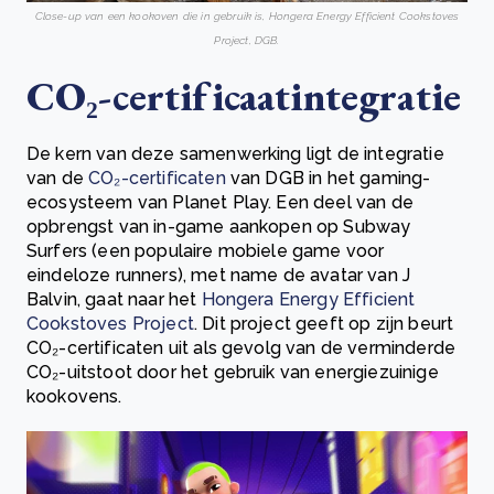
Close-up van een kookoven die in gebruik is, Hongera Energy Efficient Cookstoves
Project, DGB.
CO₂-certificaatintegratie
De kern van deze samenwerking ligt de integratie
van de
CO₂-certificaten
van DGB in het gaming-
ecosysteem van Planet Play. Een deel van de
opbrengst van in-game aankopen op Subway
Surfers (een populaire mobiele game voor
eindeloze runners), met name de avatar van J
Balvin, gaat naar het
Hongera Energy Efficient
Cookstoves Project
. Dit project geeft op zijn beurt
CO₂-certificaten uit als gevolg van de verminderde
CO₂-uitstoot door het gebruik van energiezuinige
kookovens.