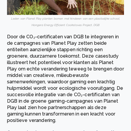
Leden van Planet Play planten bomen met kinderen van een plaatselijke school,
Hongera Energy Efficient Cookstoves Project, DGB
Door de CO₂-certificaten van DGB te integreren in
de campagnes van Planet Play zetten beide
entiteiten aanzienlijke stappen richting een
groenere, duurzamere toekomst. Deze casestudy
illustreert het potentieel voor klanten als Planet
Play om echte verandering teweeg te brengen door
middel van creatieve, milieubewuste
samenwerkingen, waardoor gaming een krachtig
hulpmiddel wordt voor ecologische vooruitgang. De
succesvolle integratie van de CO₂-certificaten van
DGB in de groene gaming-campagnes van Planet
Play laat zien hoe partnerschappen als deze
gaming kunnen transformeren in een kracht voor
positieve verandering.