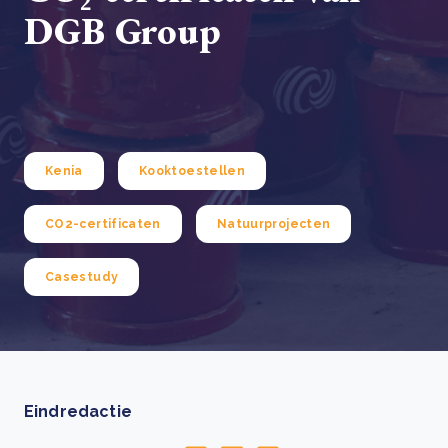
DGB Group
Kenia
Kooktoestellen
CO2-certificaten
Natuurprojecten
Casestudy
Eindredactie