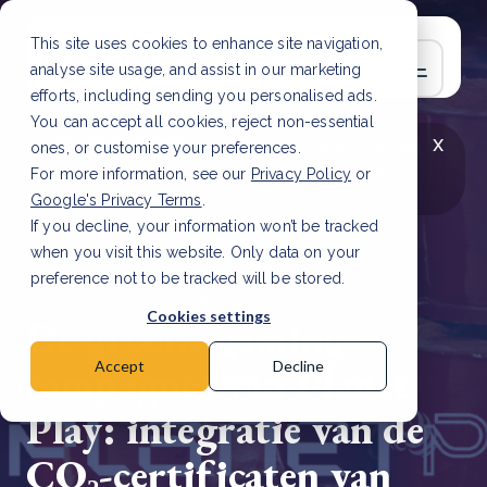
This site uses cookies to enhance site navigation,
analyse site usage, and assist in our marketing
efforts, including sending you personalised ads.
You can accept all cookies, reject non-essential
x
LAATSTE ARTIKEL
CSRD en uw positie als
ones, or customise your preferences.
leverancier: wat verandert er in 2026?
Lees
For more information, see our
Privacy Policy
or
artikel
Google's Privacy Terms
.
If you decline, your information won’t be tracked
when you visit this website. Only data on your
preference not to be tracked will be stored.
10 nov, 2023 | 4 min read
Cookies settings
De groene gaming-
campagnes van Planet
Accept
Decline
Play: integratie van de
CO₂-certificaten van