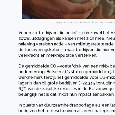
eigenaar van een mkb-bedrijf houdt een zaailing 
Voor mkb-bedrijven die actief zijn in zowel het 
zowel uitdagingen als kansen met zich mee. Nie
naleving vereisen actie – van milieugerelateerde 
de toeleveringsketen – maar bedrijven die hier v
veerkracht en merkreputatie versterken.
De gemiddelde CO₂-voetafdruk van een mkb-bedrij
onderneming. Britse mkb’s stoten gemiddeld 15 to
werknemer), terwijl het gemiddelde voor EU-mkb’s 
lager is dan bij grote bedrijven (~22.345 ton), zi
63% van de zakelijke emissies in de EU vanwege 
belangrijk het is dat mkb’s hun impact aanpakken.
In plaats van duurzaamheidrapportage als een la
bedrijven het te beschouwen als een strategische