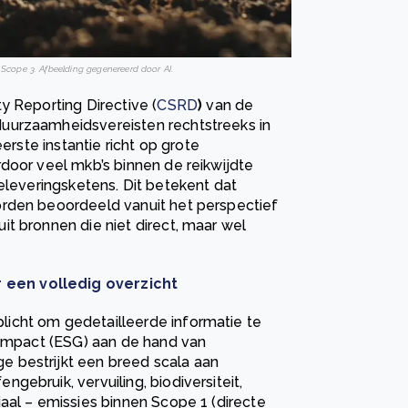
Scope 3. Afbeelding gegenereerd door AI.
y Reporting Directive (
CSRD
)
van de
uurzaamheidsvereisten rechtstreeks in
erste instantie richt op grote
door veel mkb’s binnen de reikwijdte
 toeleveringsketens. Dit betekent dat
orden beoordeeld vanuit het perspectief
t bronnen die niet direct, maar wel
een volledig overzicht
icht om gedetailleerde informatie te
simpact (ESG) aan de hand van
 bestrijkt een breed scala aan
ebruik, vervuiling, biodiversiteit,
aal – emissies binnen Scope 1 (directe