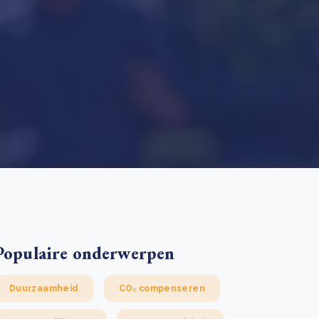
 basis leggen voor het Sauki Cookstove Nigeria
oject
RD voor het mkb: maak van dataverzoeken een
Lees meer
ncurrentievoordeel
Lees meer
Populaire onderwerpen
Duurzaamheid
CO₂ compenseren