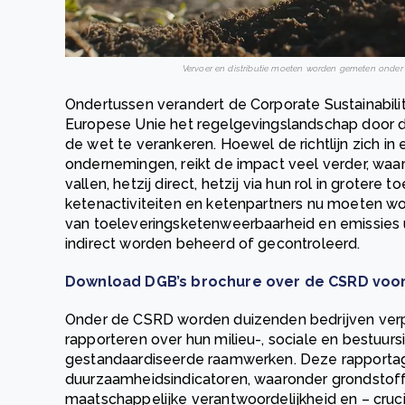
Vervoer en distributie moeten worden gemeten onder 
Ondertussen verandert de Corporate Sustainabilit
Europese Unie het regelgevingslandschap door d
de wet te verankeren. Hoewel de richtlijn zich in e
ondernemingen, reikt de impact veel verder, waar
vallen, hetzij direct, hetzij via hun rol in grotere
ketenactiviteiten en ketenpartners nu moeten w
van toeleveringsketenweerbaarheid en emissies ui
indirect worden beheerd of gecontroleerd.
Download DGB’s brochure over de CSRD voor 
Onder de CSRD worden duizenden bedrijven verpl
rapporteren over hun milieu-, sociale en bestuur
gestandaardiseerde raamwerken. Deze rapportage
duurzaamheidsindicatoren, waaronder grondstoffeng
maatschappelijke verantwoordelijkheid en – cruci