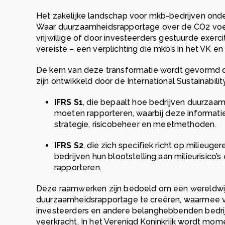
Het zakelijke landschap voor mkb-bedrijven ond
Waar duurzaamheidsrapportage over de CO2 voet
vrijwillige of door investeerders gestuurde exerci
vereiste – een verplichting die mkb’s in het VK e
De kern van deze transformatie wordt gevormd 
zijn ontwikkeld door de International Sustainabili
IFRS S1
, die bepaalt hoe bedrijven duurzaam
moeten rapporteren, waarbij deze informati
strategie, risicobeheer en meetmethoden.
IFRS S2
, die zich specifiek richt op milieug
bedrijven hun blootstelling aan milieurisico
rapporteren.
Deze raamwerken zijn bedoeld om een wereldwij
duurzaamheidsrapportage te creëren, waarmee v
investeerders en andere belanghebbenden bedri
veerkracht. In het Verenigd Koninkrijk wordt mo