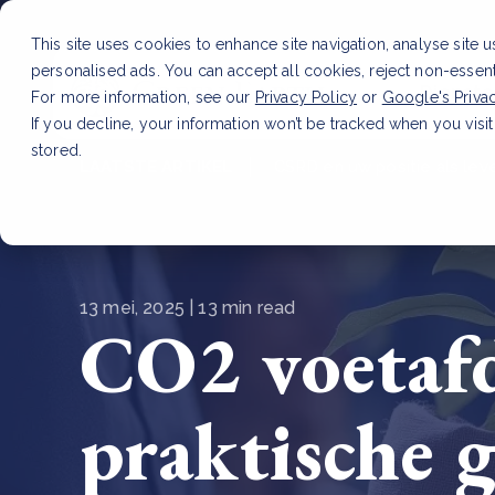
This site uses cookies to enhance site navigation, analyse site 
personalised ads. You can accept all cookies, reject non-essen
Dienste
For more information, see our
Privacy Policy
or
Google's Priva
If you decline, your information won’t be tracked when you visit
stored.
LAATSTE ARTIKEL
CSRD en uw positie als leve
13 mei, 2025 | 13 min read
CO2 voetafd
praktische 