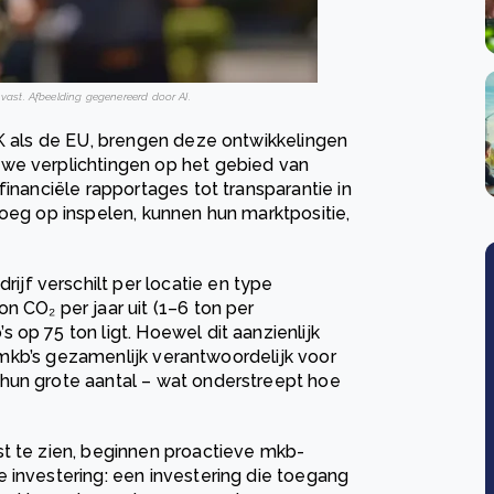
vast. Afbeelding gegenereerd door AI.
VK als de EU, brengen deze ontwikkelingen
uwe verplichtingen op het gebied van
financiële rapportages tot transparantie in
roeg op inspelen, kunnen hun marktpositie,
f verschilt per locatie en type
n CO₂ per jaar uit (1–6 ton per
op 75 ton ligt. Hoewel dit aanzienlijk
jn mkb’s gezamenlijk verantwoordelijk voor
hun grote aantal – wat onderstreept hoe
st te zien, beginnen proactieve mkb-
 investering: een investering die toegang