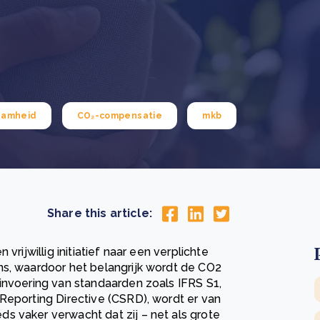
Drie stappen die het herstel van Kenia’s bossen
De
versnellen
Pr
r
Wat is een ecologische voetafdruk en hoe verkleint u
CS
eer
Lees meer
hem?
co
eer
Lees meer
aamheid
CO₂-compensatie
mkb
Share this article:
vrijwillig initiatief naar een verplichte
ns, waardoor het belangrijk wordt de CO2
invoering van standaarden zoals IFRS S1,
Reporting Directive (CSRD), wordt er van
s vaker verwacht dat zij – net als grote