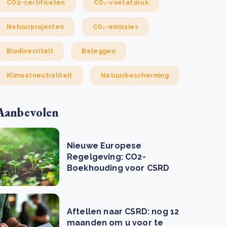
CO2-certificaten
CO₂-voetafdruk
Natuurprojecten
CO₂-emissies
Biodiversiteit
Beleggen
Klimaatneutraliteit
Natuurbescherming
Aanbevolen
Nieuwe Europese
Regelgeving: CO2-
Boekhouding voor CSRD
Aftellen naar CSRD: nog 12
maanden om u voor te