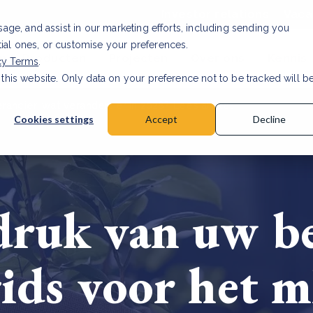
Investor relations
Vaca
usage, and assist in our marketing efforts, including sending you
tial ones, or customise your preferences.
n & Producten
Projecten
Over ons
Kennis
cy Terms
.
 this website. Only data on your preference not to be tracked will b
rancier: wat verandert er in 2026?
Lees artikel
Cookies settings
Accept
Decline
ruk van uw be
gids voor het 