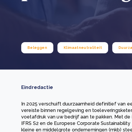
Green Wheels: transformerende stap voor
plasticinzameling in Sri Lanka
CSRD en uw positie als leverancier: wat verandert e
Lees m
in 2026?
Lees m
Beleggen
Klimaatneutraliteit
Duurz
Eindredactie
In 2025 verschuift duurzaamheid definitief van een 
vereiste binnen regelgeving en toeleveringskete
voetafdruk van uw bedrijf aan te pakken. Met de 
IFRS S2 en de Europese Corporate Sustainability 
kleine en middelgrote ondernemingen (mkb) steed