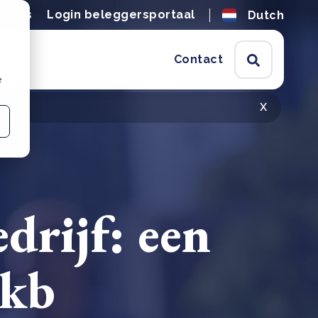
tures
Login beleggersportaal
Dutch
Contact
e
x
drijf: een
mkb