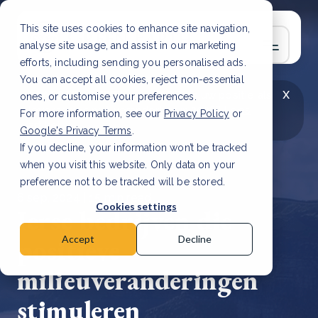
This site uses cookies to enhance site navigation,
analyse site usage, and assist in our marketing
efforts, including sending you personalised ads.
You can accept all cookies, reject non-essential
x
LAATSTE ARTIKEL
CSRD en uw positie als
ones, or customise your preferences.
leverancier: wat verandert er in 2026?
Lees
For more information, see our
Privacy Policy
or
artikel
Google's Privacy Terms
.
If you decline, your information won’t be tracked
when you visit this website. Only data on your
preference not to be tracked will be stored.
6 sep, 2024 | 15 min read
Cookies settings
Ierse bedrijven die
positieve
Accept
Decline
milieuveranderingen
stimuleren