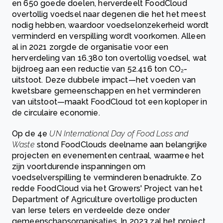
en 650 goede doelen, herverdeelt FoodCloud
overtollig voedsel naar degenen die het het meest
nodig hebben, waardoor voedselonzekerheid wordt
verminderd en verspilling wordt voorkomen. Alleen
al in 2021 zorgde de organisatie voor een
herverdeling van 16.380 ton overtollig voedsel, wat
bijdroeg aan een reductie van 52.416 ton CO₂-
uitstoot. Deze dubbele impact—het voeden van
kwetsbare gemeenschappen en het verminderen
van uitstoot—maakt FoodCloud tot een koploper in
de circulaire economie.
Op de 4e
UN International Day of Food Loss and
Waste
stond FoodClouds deelname aan belangrijke
projecten en evenementen centraal, waarmee het
zijn voortdurende inspanningen om
voedselverspilling te verminderen benadrukte. Zo
redde FoodCloud via het Growers' Project van het
Department of Agriculture overtollige producten
van Ierse telers en verdeelde deze onder
gemeenschapsorganisaties. In 2023 zal het project