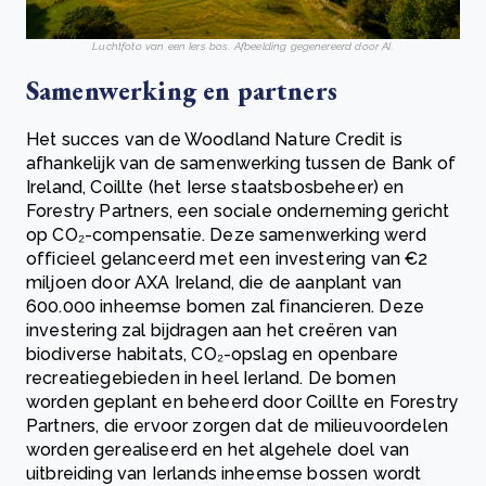
Luchtfoto van een Iers bos. Afbeelding gegenereerd door AI.
Samenwerking en partners
Het succes van de Woodland Nature Credit is
afhankelijk van de samenwerking tussen de Bank of
Ireland, Coillte (het Ierse staatsbosbeheer) en
Forestry Partners, een sociale onderneming gericht
op CO₂-compensatie. Deze samenwerking werd
officieel gelanceerd met een investering van €2
miljoen door AXA Ireland, die de aanplant van
600.000 inheemse bomen zal financieren. Deze
investering zal bijdragen aan het creëren van
biodiverse habitats, CO₂-opslag en openbare
recreatiegebieden in heel Ierland. De bomen
worden geplant en beheerd door Coillte en Forestry
Partners, die ervoor zorgen dat de milieuvoordelen
worden gerealiseerd en het algehele doel van
uitbreiding van Ierlands inheemse bossen wordt