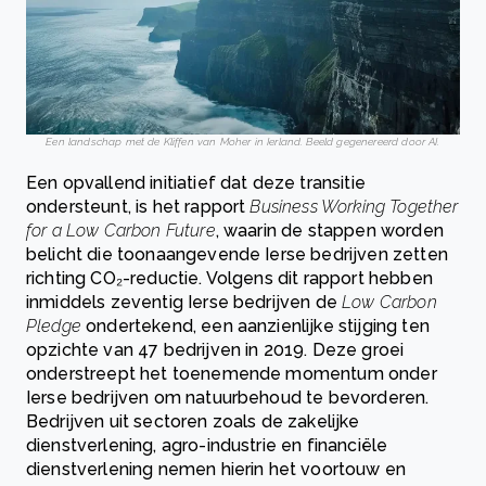
Een landschap met de Kliffen van Moher in Ierland. Beeld gegenereerd door AI.
Een opvallend initiatief dat deze transitie
ondersteunt, is het rapport
Business Working Together
for a Low Carbon Future
, waarin de stappen worden
belicht die toonaangevende Ierse bedrijven zetten
richting CO₂-reductie. Volgens dit rapport hebben
inmiddels zeventig Ierse bedrijven de
Low Carbon
Pledge
ondertekend, een aanzienlijke stijging ten
opzichte van 47 bedrijven in 2019. Deze groei
onderstreept het toenemende momentum onder
Ierse bedrijven om natuurbehoud te bevorderen.
Bedrijven uit sectoren zoals de zakelijke
dienstverlening, agro-industrie en financiële
dienstverlening nemen hierin het voortouw en