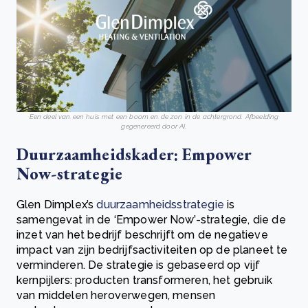
Een deel van een huis met een boom en de zon in de achtergrond. Afbeelding
gegenereerd door AI.
Duurzaamheidskader: Empower
Now-strategie
Glen Dimplex’s
duurzaamheidsstrategie
is
samengevat in de ‘Empower Now’-strategie, die de
inzet van het bedrijf beschrijft om de negatieve
impact van zijn bedrijfsactiviteiten op de planeet te
verminderen. De strategie is gebaseerd op vijf
kernpijlers: producten transformeren, het gebruik
van middelen heroverwegen, mensen