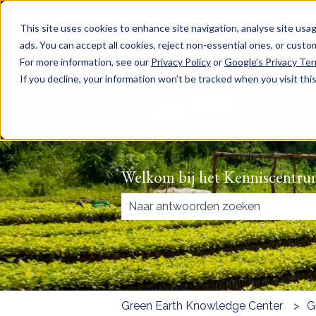
Nederlands
Submenu tonen voor vertalingen
This site uses cookies to enhance site navigation, analyse site usag
ads. You can accept all cookies, reject non-essential ones, or cust
For more information, see our
Privacy Policy
or
Google's Privacy Te
If you decline, your information won’t be tracked when you visit thi
Welkom bij het Kenniscentru
Er zijn geen suggesties want het 
Green Earth Knowledge Center
G