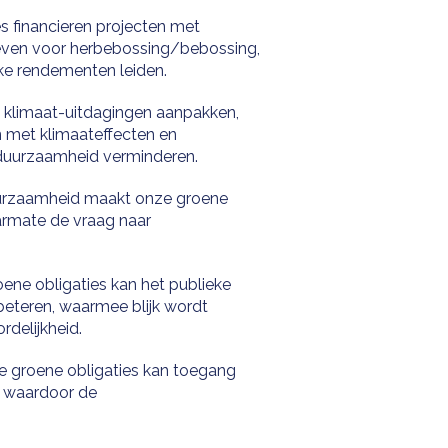
s financieren projecten met
atieven voor herbebossing/bebossing,
ijke rendementen leiden.
ie klimaat-uitdagingen aanpakken,
n met klimaateffecten en
n duurzaamheid verminderen.
duurzaamheid maakt onze groene
aarmate de vraag naar
oene obligaties kan het publieke
beteren, waarmee blijk wordt
delijkheid.
ze groene obligaties kan toegang
, waardoor de