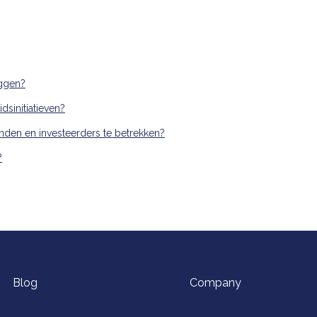
eggen?
sinitiatieven?
den en investeerders te betrekken?
?
Blog
Company