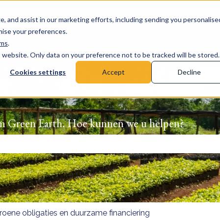
e, and assist in our marketing efforts, including sending you personalise
omise your preferences.
Home
Products
rms
.
s website. Only data on your preference not to be tracked will be stored.
Cookies settings
Accept
Decline
m Green Earth. Hoe kunnen we u helpen?
zoekveld is leeg.
roene obligaties en duurzame financiering