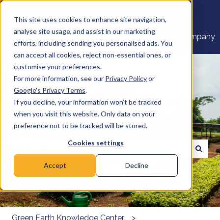
Nederlands
Submenu tonen voor vertalingen
This site uses cookies to enhance site navigation,
analyse site usage, and assist in our marketing
Home
Products
Pricing
Blog
Company
efforts, including sending you personalised ads. You
can accept all cookies, reject non-essential ones, or
customise your preferences.
For more information, see our
Privacy Policy
or
Google's Privacy Terms
.
If you decline, your information won’t be tracked
Welkom bij het Kenniscentrum Green
when you visit this website. Only data on your
Earth. Hoe kunnen we u helpen?
preference not to be tracked will be stored.
Cookies settings
Er zijn geen suggesties want het zoekveld is leeg.
Accept
Decline
Green Earth Knowledge Center