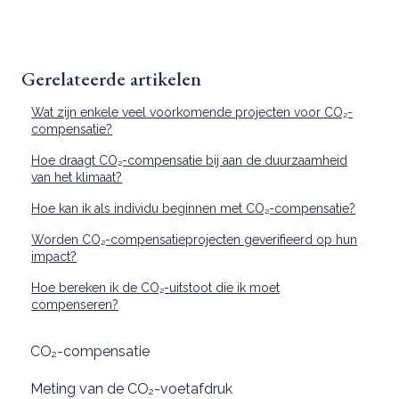
Gerelateerde artikelen
Wat zijn enkele veel voorkomende projecten voor CO₂-
compensatie?
Hoe draagt CO₂-compensatie bij aan de duurzaamheid
van het klimaat?
Hoe kan ik als individu beginnen met CO₂-compensatie?
Worden CO₂-compensatieprojecten geverifieerd op hun
impact?
Hoe bereken ik de CO₂-uitstoot die ik moet
compenseren?
CO₂-compensatie
Meting van de CO₂-voetafdruk