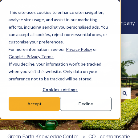
Nederlands
Submenu tonen voor vertalingen
This site uses cookies to enhance site navigation,
analyse site usage, and assist in our marketing
Home
Products
Pricing
Blog
Company
efforts, including sending you personalised ads. You
can accept all cookies, reject non-essential ones, or
customise your preferences.
For more information, see our
Privacy Policy
or
Google's Privacy Terms
.
If you decline, your information won’t be tracked
Welkom bij het Kenniscentrum Green
when you visit this website. Only data on your
Earth. Hoe kunnen we u helpen?
preference not to be tracked will be stored.
Cookies settings
Er zijn geen suggesties want het zoekveld is leeg.
Accept
Decline
Green Earth Knowledge Center
CO₂-compensatie