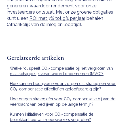
genereren, waardoor rendement voor onze
investeerders ontstaat. Met onze groene obligaties
kunt u een
ROI met 7% tot 9% per jaar
behalen
(afhankelijk van de inleg en looptijd).
Gerelateerde artikelen
Welke rol speelt CO₂-compensatie bij het vergroten van
maatschappelijk verantwoord ondernemen (MVO)?
Hoe kunnen bedrijven ervoor zorgen dat strategieën voor
CO₂-compensatie effectief en geloofwaardig zijn?
Hoe dragen strategieën voor CO₂-compensatie bij aan de
veerkracht van bedrijven op de lange termijn?
Kunnen initiatieven voor CO₂-compensatie de
betrokkenheid van medewerkers vergroten?