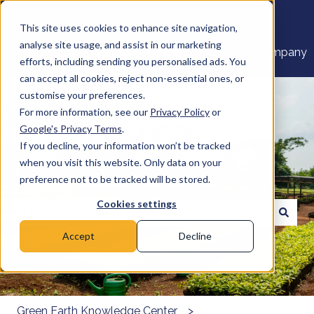
Nederlands
Submenu tonen voor vertalingen
This site uses cookies to enhance site navigation,
analyse site usage, and assist in our marketing
Home
Products
Pricing
Blog
Company
efforts, including sending you personalised ads. You
can accept all cookies, reject non-essential ones, or
customise your preferences.
For more information, see our
Privacy Policy
or
Google's Privacy Terms
.
If you decline, your information won’t be tracked
Welkom bij het Kenniscentrum Green
when you visit this website. Only data on your
Earth. Hoe kunnen we u helpen?
preference not to be tracked will be stored.
Cookies settings
Er zijn geen suggesties want het zoekveld is leeg.
Accept
Decline
Green Earth Knowledge Center