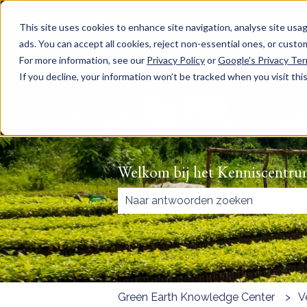
Nederlands
Submenu tonen voor vertalingen
This site uses cookies to enhance site navigation, analyse site usag
ads. You can accept all cookies, reject non-essential ones, or cust
For more information, see our
Privacy Policy
or
Google's Privacy Te
If you decline, your information won’t be tracked when you visit thi
Welkom bij het Kenniscentru
Er zijn geen suggesties want het 
Green Earth Knowledge Center
V