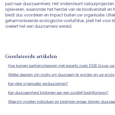
pad naar duurzaamheid. Het ondersteunt natuurprojecten, 
opleveren, waaronder het herstel van de biodiversiteit en 
biedt dus voordelen en impact buiten uw organisatie. Uitei
geharmoniseerde ecologische voetafdruk, pleit het voor 
creëert het een duurzamere wereld.
Gerelateerde artikelen
Hoe kunnen partnerschappen met experts zoals DGB Group uw d
Welke stappen zijn nodig om duurzaam te worden en uw ecolog
Kan elke organisatie verduurzamen?
Kan duurzaamheid bijdragen aan een positief bedrijfsimago?
Waarom moeten individuen en bedrijven ernaar streven duurza