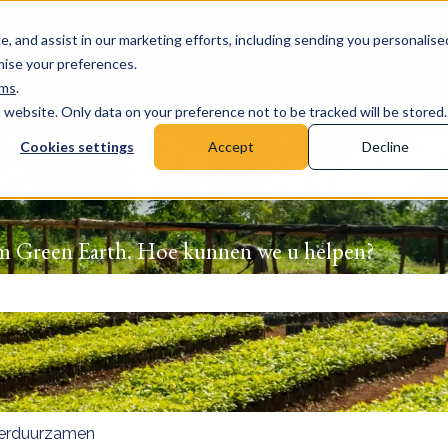
e, and assist in our marketing efforts, including sending you personalise
omise your preferences.
Home
Products
rms
.
s website. Only data on your preference not to be tracked will be stored.
Cookies settings
Accept
Decline
m Green Earth. Hoe kunnen we u helpen?
zoekveld is leeg.
erduurzamen