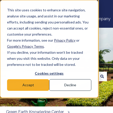
Nederlands
Submenu tonen voor vertalingen
This site uses cookies to enhance site navigation,
analyse site usage, and assist in our marketing
Home
Products
Pricing
Blog
Company
efforts, including sending you personalised ads. You
can accept all cookies, reject non-essential ones, or
customise your preferences.
For more information, see our
Privacy Policy
or
Google's Privacy Terms
.
If you decline, your information won’t be tracked
Welkom bij het Kenniscentrum Green
when you visit this website. Only data on your
Earth. Hoe kunnen we u helpen?
preference not to be tracked will be stored.
Cookies settings
Er zijn geen suggesties want het zoekveld is leeg.
Accept
Decline
Green Earth Knowledge Center