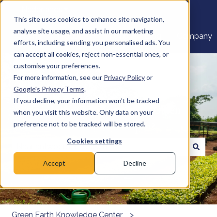
Nederlands
Submenu tonen voor vertalingen
This site uses cookies to enhance site navigation,
analyse site usage, and assist in our marketing
Home
Products
Pricing
Blog
Company
efforts, including sending you personalised ads. You
can accept all cookies, reject non-essential ones, or
customise your preferences.
For more information, see our
Privacy Policy
or
Google's Privacy Terms
.
If you decline, your information won’t be tracked
Welkom bij het Kenniscentrum Green
when you visit this website. Only data on your
Earth. Hoe kunnen we u helpen?
preference not to be tracked will be stored.
Cookies settings
Er zijn geen suggesties want het zoekveld is leeg.
Accept
Decline
Green Earth Knowledge Center