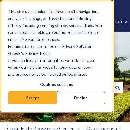
Nederlands
Submenu tonen voor vertalingen
This site uses cookies to enhance site navigation,
analyse site usage, and assist in our marketing
Home
Products
Pricing
Blog
Company
efforts, including sending you personalised ads. You
can accept all cookies, reject non-essential ones, or
customise your preferences.
For more information, see our
Privacy Policy
or
Google's Privacy Terms
.
If you decline, your information won’t be tracked
Welkom bij het Kenniscentrum Green
when you visit this website. Only data on your
Earth. Hoe kunnen we u helpen?
preference not to be tracked will be stored.
Cookies settings
Er zijn geen suggesties want het zoekveld is leeg.
Accept
Decline
Green Earth Knowledge Center
CO₂-compensatie