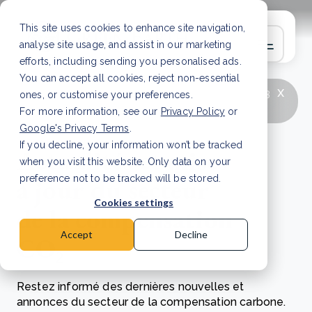
This site uses cookies to enhance site navigation,
analyse site usage, and assist in our marketing
efforts, including sending you personalised ads.
You can accept all cookies, reject non-essential
x
LATEST ARTICLE
How to improve Scope 3
ones, or customise your preferences.
data accuracy for CSRD
Read Article
For more information, see our
Privacy Policy
or
Google's Privacy Terms
.
If you decline, your information won’t be tracked
Actualités et mises
when you visit this website. Only data on your
à jour du secteur
preference not to be tracked will be stored.
Cookies settings
de la compensation
Accept
Decline
CO₂
Restez informé des dernières nouvelles et
annonces du secteur de la compensation carbone.