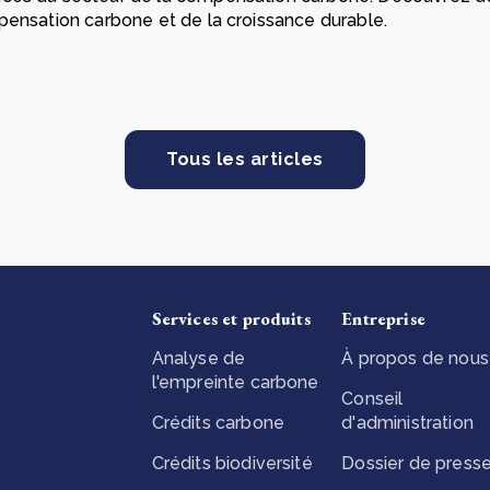
pensation carbone et de la croissance durable.
How community stewardship makes carbon credits
Th
durable
me
lus
En savoir plus
Tous les articles
Services et produits
Entreprise
Analyse de
À propos de nous
l'empreinte carbone
Conseil
Crédits carbone
d'administration
Crédits biodiversité
Dossier de press