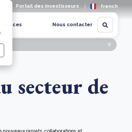
ères
Portail des investisseurs
french
ssources
Nous contacter
e
x
du secteur de
nouveaux projets, collaborations et