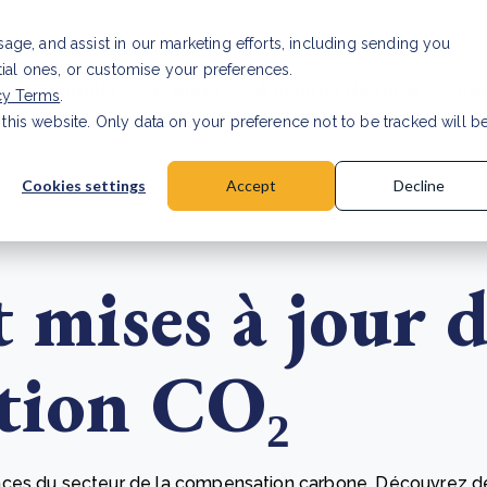
Informations pour nos investisseurs
Carri
usage, and assist in our marketing efforts, including sending you
tial ones, or customise your preferences.
s et produits
Projets
À propos de nous
Re
cy Terms
.
 this website. Only data on your preference not to be tracked will b
a accuracy for CSRD
Read Article
Cookies settings
Accept
Decline
t mises à jour 
tion CO₂
ces du secteur de la compensation carbone. Découvrez de 