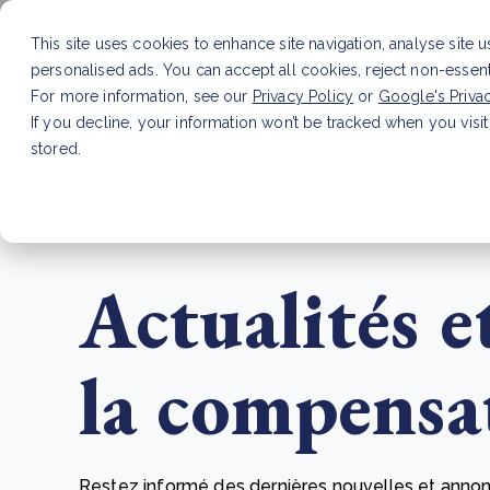
This site uses cookies to enhance site navigation, analyse site 
personalised ads. You can accept all cookies, reject non-essen
Service
For more information, see our
Privacy Policy
or
Google's Priva
If you decline, your information won’t be tracked when you visit
stored.
LATEST ARTICLE
How to improve Scope 3 dat
Actualités e
la compensa
Restez informé des dernières nouvelles et annon