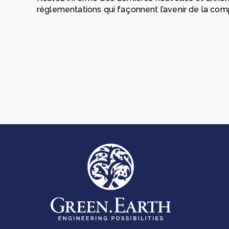
réglementations qui façonnent l’avenir de la com
How to improve Scope 3 data accuracy for CSRD
En savoir p