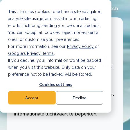
Dutch
This site uses cookies to enhance site navigation,
analyse site usage, and assist in our marketing
efforts, including sending you personalised ads.
You can accept all cookies, reject non-essential
ones, or customise your preferences.
For more information, see our
Privacy Policy
or
Google's Privacy Terms
.
CORSIA begrijpen: de weg
If you decline, your information won’t be tracked
naar een duurzame toekomst
when you visit this website. Only data on your
voor de luchtvaart
preference not to be tracked will be stored.
Cookies settings
Het Carbon Offsetting and Reduction
Scheme for International Aviation (CORSIA) is
Accept
Decline
een ongekende wereldwijde inspanning om
de milieueffecten van de uitstoot van de
internationale luchtvaart te beperken.