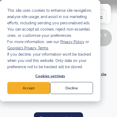
This site uses cookies to enhance site navigation,
analyse site usage, and assist in our marketing
efforts, including sending you personalised ads.
You can accept all cookies, reject non-essential
x
LATEST ARTICLE
How to improve Scope 3
ones, or customise your preferences.
data accuracy for CSRD
Read Article
For more information, see our
Privacy Policy
or
Google's Privacy Terms
.
If you decline, your information won’t be tracked
Blogs et actualités
when you visit this website. Only data on your
preference not to be tracked will be stored.
Découvrez les dernières tendances et conseils de
Cookies settings
Green Earth dans le monde du climat et de la
durabilité.
Accept
Decline