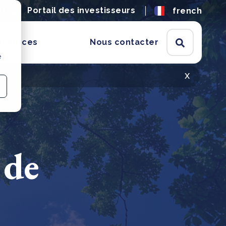
ères
Portail des investisseurs
french
ssources
Nous contacter
e
x
 de