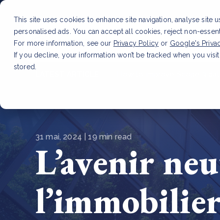
This site uses cookies to enhance site navigation, analyse site 
personalised ads. You can accept all cookies, reject non-essen
Service
For more information, see our
Privacy Policy
or
Google's Priva
If you decline, your information won’t be tracked when you visit
stored.
LATEST ARTICLE
How to improve Scope 3 dat
31 mai, 2024 | 19 min read
L’avenir neu
l’immobilie