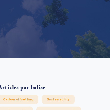
e new SBTi Corporate Net-Zero Standard: what it
ans for business
En savoir plus
Articles par balise
Carbon offsetting
Sustainability