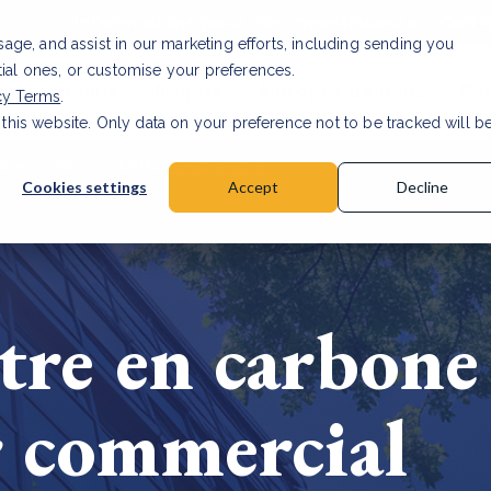
Informations pour nos investisseurs
Carri
usage, and assist in our marketing efforts, including sending you
tial ones, or customise your preferences.
s et produits
Projets
À propos de nous
Re
cy Terms
.
 this website. Only data on your preference not to be tracked will b
a accuracy for CSRD
Read Article
Cookies settings
Accept
Decline
tre en carbone
r commercial