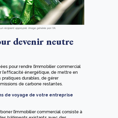
n récipient approprié. Image générée par l'IA.
our devenir neutre
sées pour rendre l’immobilier commercial
r l’efficacité énergétique, de mettre en
 pratiques durables, de gérer
missions de carbone restantes.
s de voyage de votre entreprise
rboner l’immobilier commercial consiste à
 des bâtiments existants avec des