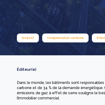
How to improve Scope 3 data accuracy for CSRD
En savoir p
Investir
Compensation carbone
Émis
Éditeur(e)
Dans le monde, les bâtiments sont responsables
carbone et de 34 % de la demande énergétique. Ce
émissions de gaz à effet de serre souligne le bes
l’immobilier commercial.