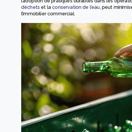
l’adoption de pratiques durables dans les opérati
déchets
et la
conservation de l’eau
, peut minimi
l’immobilier commercial.