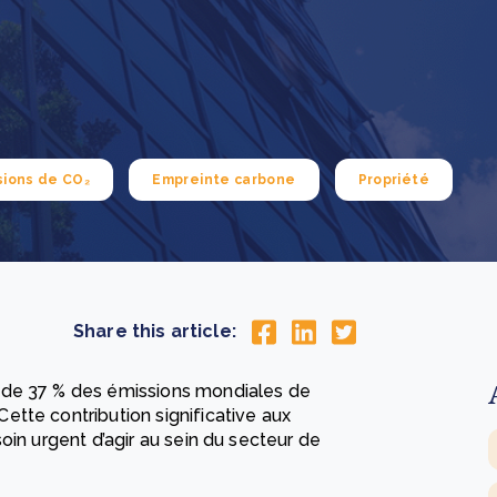
How community stewardship makes carbon credits
Th
durable
me
lus
En savoir plus
sions de CO₂
Empreinte carbone
Propriété
Share this article:
 de 37 % des émissions mondiales de
tte contribution significative aux
oin urgent d’agir au sein du secteur de