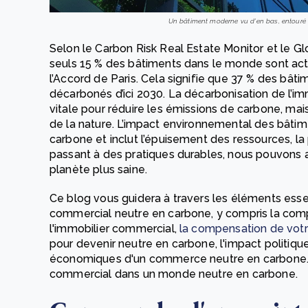
Un bâtiment moderne vu d'en bas, entouré d
Selon le Carbon Risk Real Estate Monitor et le Gl
seuls 15 % des bâtiments dans le monde sont ac
l’Accord de Paris. Cela signifie que 37 % des bât
décarbonés d’ici 2030. La décarbonisation de l’
vitale pour réduire les émissions de carbone, mai
de la nature. L’impact environnemental des bâti
carbone et inclut l’épuisement des ressources, la p
passant à des pratiques durables, nous pouvons a
planète plus saine.
Ce blog vous guidera à travers les éléments essen
commercial neutre en carbone, y compris la com
l'immobilier commercial,
la compensation de votr
pour devenir neutre en carbone, l'impact politiqu
économiques d'un commerce neutre en carbone. l'i
commercial dans un monde neutre en carbone.