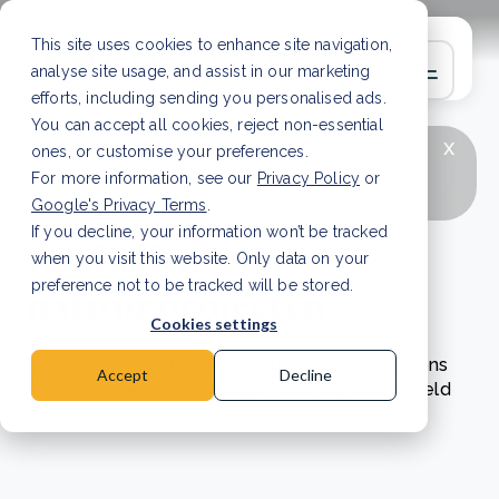
This site uses cookies to enhance site navigation,
analyse site usage, and assist in our marketing
efforts, including sending you personalised ads.
You can accept all cookies, reject non-essential
x
LAATSTE ARTIKEL
CSRD en uw positie als
ones, or customise your preferences.
leverancier: wat verandert er in 2026?
Lees
For more information, see our
Privacy Policy
or
artikel
Google's Privacy Terms
.
If you decline, your information won’t be tracked
Artikelen over
when you visit this website. Only data on your
natuurprojecten
preference not to be tracked will be stored.
Cookies settings
Lees deze artikelen over natuurprojecten om ons
Accept
Decline
effect op lokale bevolkingen over de hele wereld
te ontdekken.