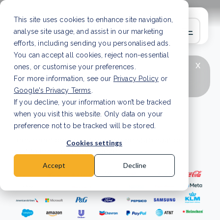
This site uses cookies to enhance site navigation,
analyse site usage, and assist in our marketing
efforts, including sending you personalised ads.
You can accept all cookies, reject non-essential
x
LAATSTE ARTIKEL
CSRD en uw positie als
ones, or customise your preferences.
leverancier: wat verandert er in 2026?
Lees
For more information, see our
Privacy Policy
or
artikel
Google's Privacy Terms
.
If you decline, your information won’t be tracked
Case studies
when you visit this website. Only data on your
preference not to be tracked will be stored.
Lees meer over bedrijven die de stap naar de
Cookies settings
duurzaamheid hebben gezet.
Accept
Decline