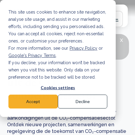
This site uses cookies to enhance site navigation,
analyse site usage, and assist in our marketing
efforts, including sending you personalised ads.
You can accept all cookies, reject non-essential
x
LAATSTE ARTIKEL
CSRD en uw positie als
ones, or customise your preferences.
leverancier: wat verandert er in 2026?
Lees
For more information, see our
Privacy Policy
or
artikel
Google's Privacy Terms
.
If you decline, your information won’t be tracked
Nieuws en updates
when you visit this website. Only data on your
uit de CO₂-
preference not to be tracked will be stored.
Cookies settings
compensatiesector
Accept
Decline
Blijf op de hoogte van het laatste nieuws en de
aankondigingen uit de CO₂-compensatiesector.
Ontdek nieuwe projecten, samenwerkingen en
regelgeving die de toekomst van CO₂-compensatie