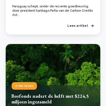
Paraguay schept, onder de recente goedkeuring
door president Santiago Peña van de Carbon Credits
Act..
Lees artikel
2 min lezen
Bosfonds nadert de helft met $224,5
miljoen ingezameld