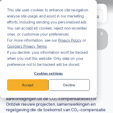
This site uses cookies to enhance site navigation,
analyse site usage, and assist in our marketing
efforts, including sending you personalised ads.
You can accept all cookies, reject non-essential
x
LAATSTE ARTIKEL
CSRD en uw positie als
ones, or customise your preferences.
leverancier: wat verandert er in 2026?
Lees
For more information, see our
Privacy Policy
or
artikel
Google's Privacy Terms
.
If you decline, your information won’t be tracked
Nieuws en updates
when you visit this website. Only data on your
uit de CO₂-
preference not to be tracked will be stored.
Cookies settings
compensatiesector
Accept
Decline
Blijf op de hoogte van het laatste nieuws en de
aankondigingen uit de CO₂-compensatiesector.
Ontdek nieuwe projecten, samenwerkingen en
regelgeving die de toekomst van CO₂-compensatie