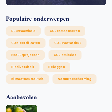
Populaire onderwerpen
Duurzaamheid
CO₂ compenseren
CO2-certificaten
CO₂-voetafdruk
Natuurprojecten
CO₂-emissies
Biodiversiteit
Beleggen
Klimaatneutraliteit
Natuurbescherming
Aanbevolen