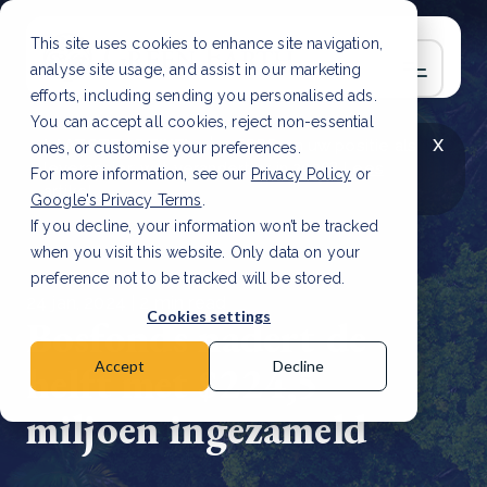
This site uses cookies to enhance site navigation,
analyse site usage, and assist in our marketing
efforts, including sending you personalised ads.
You can accept all cookies, reject non-essential
x
LAATSTE ARTIKEL
CSRD en uw positie als
ones, or customise your preferences.
leverancier: wat verandert er in 2026?
Lees
For more information, see our
Privacy Policy
or
artikel
Google's Privacy Terms
.
If you decline, your information won’t be tracked
when you visit this website. Only data on your
preference not to be tracked will be stored.
24 jan, 2024 | 2 min read
Cookies settings
Bosfonds nadert de
helft met $224,5
Accept
Decline
miljoen ingezameld