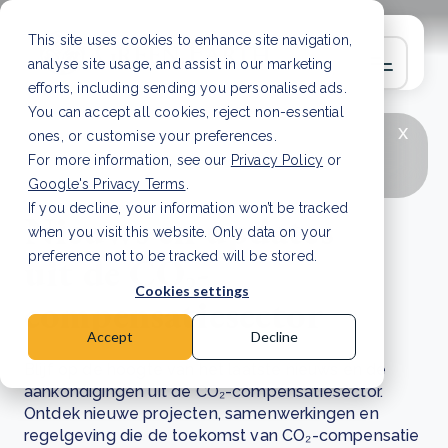
This site uses cookies to enhance site navigation,
analyse site usage, and assist in our marketing
efforts, including sending you personalised ads.
You can accept all cookies, reject non-essential
x
LAATSTE ARTIKEL
CSRD en uw positie als
ones, or customise your preferences.
leverancier: wat verandert er in 2026?
Lees
For more information, see our
Privacy Policy
or
artikel
Google's Privacy Terms
.
If you decline, your information won’t be tracked
Nieuws en updates
when you visit this website. Only data on your
uit de CO₂-
preference not to be tracked will be stored.
Cookies settings
compensatiesector
Accept
Decline
Blijf op de hoogte van het laatste nieuws en de
aankondigingen uit de CO₂-compensatiesector.
Ontdek nieuwe projecten, samenwerkingen en
regelgeving die de toekomst van CO₂-compensatie