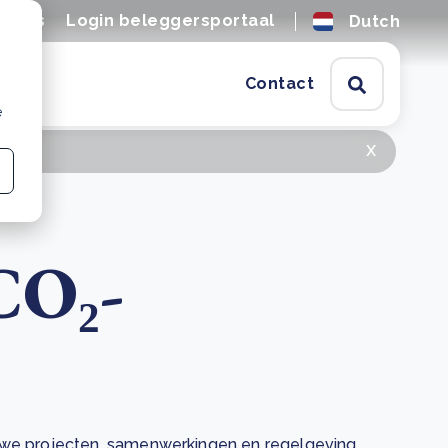
tures
Login beleggersportaal
Dutch
Contact
e
x
CO₂-
euwe projecten, samenwerkingen en regelgeving