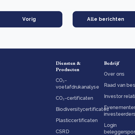
Vorig
Alle berichten
Diensten &
Bedrijf
Producten
Over ons
CO₂-
Raad van bes
voetafdrukanalyse
Investor relat
CO₂-certificaten
Evenementen
Biodiversitycertificates
investeerder
Plasticcertificaten
Login
CSRD
beleggerspor