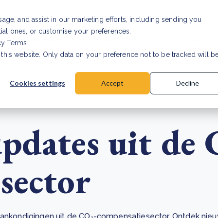
Investor relations
Vaca
usage, and assist in our marketing efforts, including sending you
tial ones, or customise your preferences.
n & Producten
Projecten
Over ons
Kennis
cy Terms
.
 this website. Only data on your preference not to be tracked will b
rancier: wat verandert er in 2026?
Lees artikel
Cookies settings
Accept
Decline
pdates uit de 
sector
e aankondigingen uit de CO₂-compensatiesector. Ontdek ni