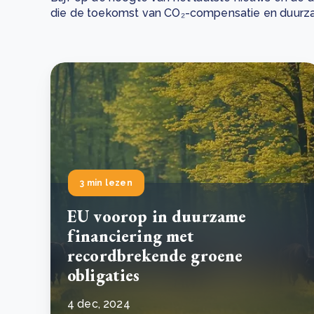
die de toekomst van CO₂-compensatie en duurz
Green Wheels: transformerende stap voor
plasticinzameling in Sri Lanka
CSRD en uw positie als leverancier: wat verandert e
Lees m
in 2026?
Lees m
3 min lezen
EU voorop in duurzame
financiering met
recordbrekende groene
obligaties
4 dec, 2024