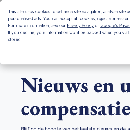
This site uses cookies to enhance site navigation, analyse site 
personalised ads. You can accept all cookies, reject non-essen
Dienste
For more information, see our
Privacy Policy
or
Google's Priva
If you decline, your information won’t be tracked when you visit
stored.
LAATSTE ARTIKEL
CSRD en uw positie als leve
Nieuws en u
compensatie
Blijf op de hoogte van het laatste nieuws en d