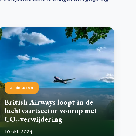
 basis leggen voor het Sauki Cookstove Nigeria
oject
RD voor het mkb: maak van dataverzoeken een
Lees meer
ncurrentievoordeel
Lees meer
2 min lezen
British Airways loopt in de
luchtvaartsector voorop met
CO₂-verwijdering
10 okt, 2024