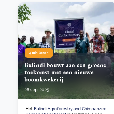
Green Wheels: transformerende stap voor
plasticinzameling in Sri Lanka
CSRD en uw positie als leverancier: wat verandert e
Lees m
in 2026?
Lees m
4 min lezen
Bulindi bouwt aan een groene
toekomst met een nieuwe
boomkwekerij
26 sep, 2025
Het
Bulindi Agroforestry and Chimpanzee