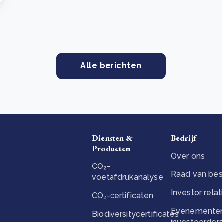
Alle berichten
Diensten &
Bedrijf
Producten
Over ons
CO₂-
Raad van bes
voetafdrukanalyse
Investor relat
CO₂-certificaten
Evenementen
Biodiversitycertificates
investeerder