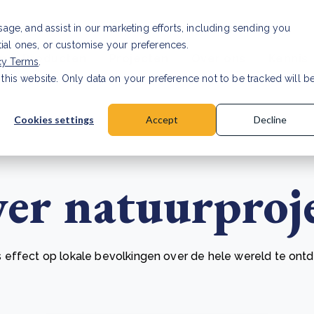
Investor relations
Vaca
usage, and assist in our marketing efforts, including sending you
tial ones, or customise your preferences.
n & Producten
Projecten
Over ons
Kennis
cy Terms
.
 this website. Only data on your preference not to be tracked will b
rancier: wat verandert er in 2026?
Lees artikel
Cookies settings
Accept
Decline
ver natuurproj
 effect op lokale bevolkingen over de hele wereld te ont