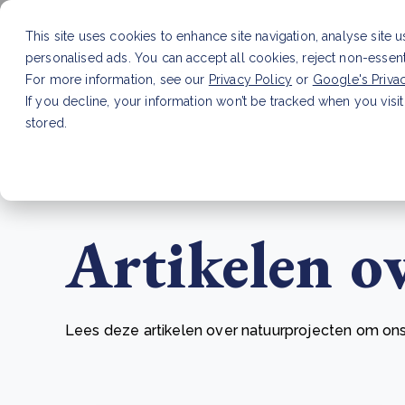
This site uses cookies to enhance site navigation, analyse site 
personalised ads. You can accept all cookies, reject non-essen
Dienste
For more information, see our
Privacy Policy
or
Google's Priva
If you decline, your information won’t be tracked when you visit
stored.
LAATSTE ARTIKEL
CSRD en uw positie als leve
Artikelen o
Lees deze artikelen over natuurprojecten om ons