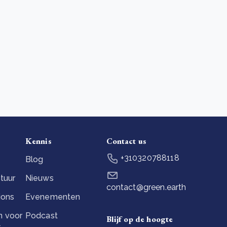
Kennis
Contact us
+310320788118
Blog
tuur
Nieuws
contact@green.earth
ions
Evenementen
 voor
Podcast
Blijf op de hoogte
s