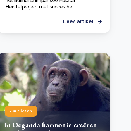
het Bulindi Chimpansee Habitat
Herstelproject met succes he..
Lees artikel
4 min lezen
In Oeganda harmonie creëren