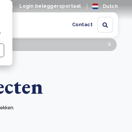
tures
Login beleggersportaal
Dutch
Contact
e
x
ecten
dekken.