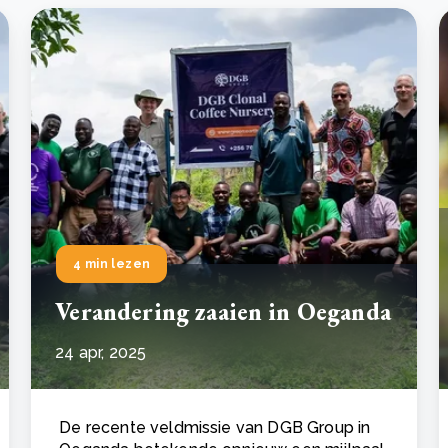
Drie stappen die het herstel van Kenia’s bossen
De
versnellen
Pr
r
Wat is een ecologische voetafdruk en hoe verkleint u
CS
eer
Lees meer
hem?
co
eer
Lees meer
4 min lezen
Verandering zaaien in Oeganda
24 apr, 2025
De recente veldmissie van DGB Group in