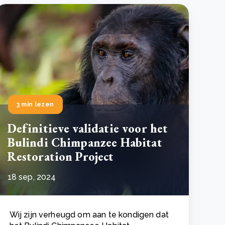
 basis leggen voor het Sauki Cookstove Nigeria
oject
RD voor het mkb: maak van dataverzoeken een
Lees meer
ncurrentievoordeel
Lees meer
3 min lezen
Definitieve validatie voor het
Bulindi Chimpanzee Habitat
Restoration Project
18 sep, 2024
Wij zijn verheugd om aan te kondigen dat