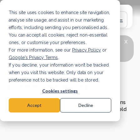
This site uses cookies to enhance site navigation,
analyse site usage, and assist in our marketing
efforts, including sending you personalised ads.
You can accept all cookies, reject non-essential
x
LAATSTE ARTIKEL
CSRD en uw positie als
ones, or customise your preferences.
leverancier: wat verandert er in 2026?
Lees
For more information, see our
Privacy Policy
or
artikel
Google's Privacy Terms
.
If you decline, your information won’t be tracked
Artikelen over
when you visit this website. Only data on your
natuurprojecten
preference not to be tracked will be stored.
Cookies settings
Lees deze artikelen over natuurprojecten om ons
Accept
Decline
effect op lokale bevolkingen over de hele wereld
te ontdekken.