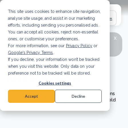
This site uses cookies to enhance site navigation,
analyse site usage, and assist in our marketing
efforts, including sending you personalised ads.
You can accept all cookies, reject non-essential
x
LAATSTE ARTIKEL
CSRD en uw positie als
ones, or customise your preferences.
leverancier: wat verandert er in 2026?
Lees
For more information, see our
Privacy Policy
or
artikel
Google's Privacy Terms
.
If you decline, your information won’t be tracked
Artikelen over
when you visit this website. Only data on your
natuurprojecten
preference not to be tracked will be stored.
Cookies settings
Lees deze artikelen over natuurprojecten om ons
Accept
Decline
effect op lokale bevolkingen over de hele wereld
te ontdekken.