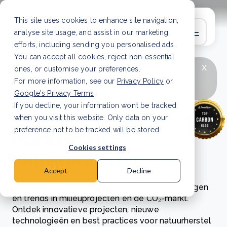
This site uses cookies to enhance site navigation,
analyse site usage, and assist in our marketing
efforts, including sending you personalised ads.
You can accept all cookies, reject non-essential
x
LAATSTE ARTIKEL
CSRD en uw positie als
ones, or customise your preferences.
leverancier: wat verandert er in 2026?
Lees
For more information, see our
Privacy Policy
or
artikel
Google's Privacy Terms
.
If you decline, your information won’t be tracked
Verken CO₂-
when you visit this website. Only data on your
markten en
preference not to be tracked will be stored.
Cookies settings
milieuprojecten
Accept
Decline
Blijf op de hoogte van de nieuwste ontwikkelingen
en trends in milieuprojecten en de CO₂-markt.
Ontdek innovatieve projecten, nieuwe
technologieën en best practices voor natuurherstel