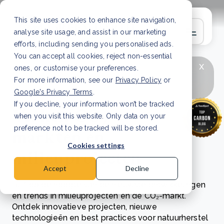
This site uses cookies to enhance site navigation,
analyse site usage, and assist in our marketing
efforts, including sending you personalised ads.
You can accept all cookies, reject non-essential
x
LAATSTE ARTIKEL
CSRD en uw positie als
ones, or customise your preferences.
leverancier: wat verandert er in 2026?
Lees
For more information, see our
Privacy Policy
or
artikel
Google's Privacy Terms
.
If you decline, your information won’t be tracked
Verken CO₂-
when you visit this website. Only data on your
markten en
preference not to be tracked will be stored.
Cookies settings
milieuprojecten
Accept
Decline
Blijf op de hoogte van de nieuwste ontwikkelingen
en trends in milieuprojecten en de CO₂-markt.
Ontdek innovatieve projecten, nieuwe
technologieën en best practices voor natuurherstel