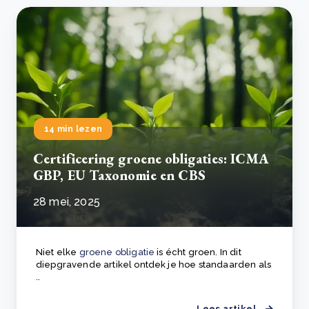
14 min lezen
Certificering groene obligaties: ICMA
GBP, EU Taxonomie en CBS
28 mei, 2025
Niet elke
groene obligatie
is écht groen. In dit
diepgravende artikel ontdek je hoe standaarden als
..
Lees artikel