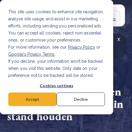
This site uses cookies to enhance site navigation,
analyse site usage, and assist in our marketing
efforts, including sending you personalised ads.
You can accept all cookies, reject non-essential
x
LAATSTE ARTIKEL
CSRD en uw positie als
ones, or customise your preferences.
leverancier: wat verandert er in 2026?
Lees
For more information, see our
Privacy Policy
or
artikel
Google's Privacy Terms
.
If you decline, your information won’t be tracked
when you visit this website. Only data on your
preference not to be tracked will be stored.
30 mei, 2023 | 19 min read
Cookies settings
10 cruciale ecosystemen
die het leven op aarde in
Accept
Decline
stand houden