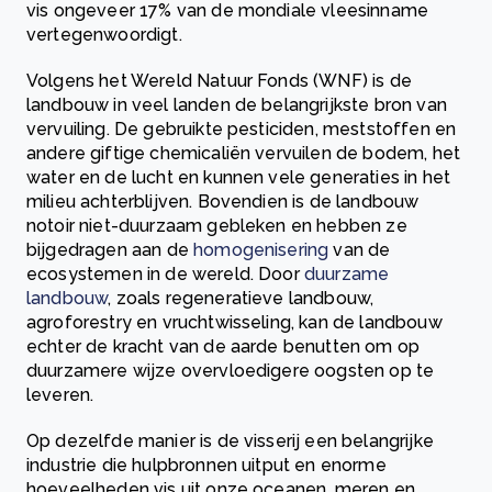
vis ongeveer 17% van de mondiale vleesinname
vertegenwoordigt.
Volgens het Wereld Natuur Fonds (WNF) is de
landbouw in veel landen de belangrijkste bron van
vervuiling. De gebruikte pesticiden, meststoffen en
andere giftige chemicaliën vervuilen de bodem, het
water en de lucht en kunnen vele generaties in het
milieu achterblijven. Bovendien is de landbouw
notoir niet-duurzaam gebleken en hebben ze
bijgedragen aan de
homogenisering
van de
ecosystemen in de wereld. Door
duurzame
landbouw
, zoals regeneratieve landbouw,
agroforestry en vruchtwisseling, kan de landbouw
echter de kracht van de aarde benutten om op
duurzamere wijze overvloedigere oogsten op te
leveren.
Op dezelfde manier is de visserij een belangrijke
industrie die hulpbronnen uitput en enorme
hoeveelheden vis uit onze oceanen, meren en