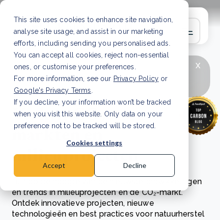
This site uses cookies to enhance site navigation,
analyse site usage, and assist in our marketing
efforts, including sending you personalised ads.
You can accept all cookies, reject non-essential
x
LAATSTE ARTIKEL
CSRD en uw positie als
ones, or customise your preferences.
leverancier: wat verandert er in 2026?
Lees
For more information, see our
Privacy Policy
or
artikel
Google's Privacy Terms
.
If you decline, your information won’t be tracked
Verken CO₂-
when you visit this website. Only data on your
markten en
preference not to be tracked will be stored.
Cookies settings
milieuprojecten
Accept
Decline
Blijf op de hoogte van de nieuwste ontwikkelingen
en trends in milieuprojecten en de CO₂-markt.
Ontdek innovatieve projecten, nieuwe
technologieën en best practices voor natuurherstel