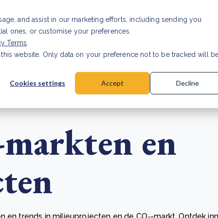
Investor relations
Vaca
usage, and assist in our marketing efforts, including sending you
tial ones, or customise your preferences.
n & Producten
Projecten
Over ons
Kennis
cy Terms
.
 this website. Only data on your preference not to be tracked will b
rancier: wat verandert er in 2026?
Lees artikel
Cookies settings
Accept
Decline
-markten en
cten
n en trends in milieuprojecten en de CO₂-markt. Ontdek in