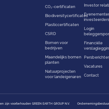
Investor relat
CO₂-certificaten
Evenementen
Biodiversitycertificates
investeerder
Plasticcertificaten
Login
CSRD
beleggerspor
Bomen voor
Financiële
bedrijven
verslagleggi
Maandelijks bomen
Persberichte
planten
Vacatures
Natuurprojecten
Contact
voor landeigenaren
ten zijn voorbehouden GREEN EARTH GROUP N.V.
Ondernemingsbestuur