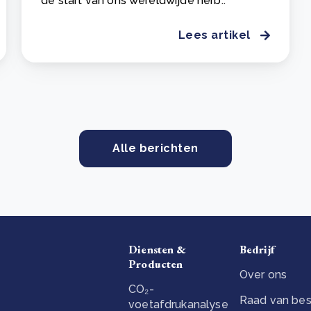
de start van ons wereldwijde herb..
Lees artikel
Alle berichten
Diensten &
Bedrijf
Producten
Over ons
CO₂-
Raad van bes
voetafdrukanalyse