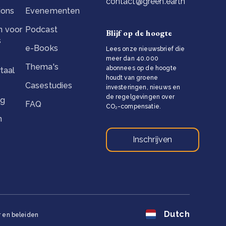
contact@green.earth
ions
Evenementen
 voor
Podcast
Blijf op de hoogte
s
e-Books
Lees onze nieuwsbrief die
meer dan 40.000
Thema's
abonnees op de hoogte
taal
houdt van groene
Casestudies
investeringen, nieuws en
de regelgevingen over
ng
FAQ
CO₂-compensatie.
n
Inschrijven
Dutch
 en beleiden