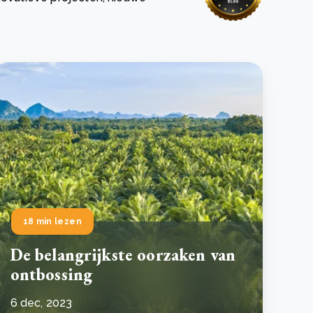
 basis leggen voor het Sauki Cookstove Nigeria
oject
RD voor het mkb: maak van dataverzoeken een
Lees meer
ncurrentievoordeel
Lees meer
18 min lezen
De belangrijkste oorzaken van
ontbossing
6 dec, 2023