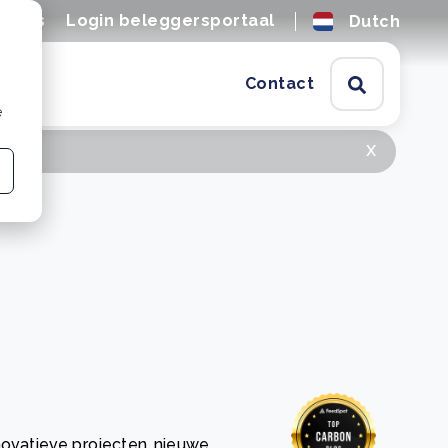
tures
Login beleggersportaal
Dutch
Contact
e
x
novatieve projecten, nieuwe