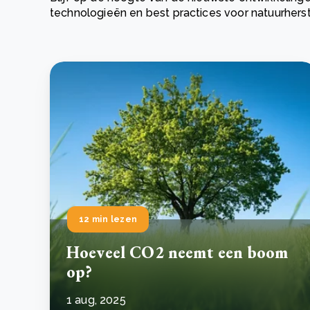
technologieën en best practices voor natuurhers
Green Wheels: transformerende stap voor
plasticinzameling in Sri Lanka
CSRD en uw positie als leverancier: wat verandert e
Lees m
in 2026?
Lees m
12 min lezen
Hoeveel CO2 neemt een boom
op?
1 aug, 2025