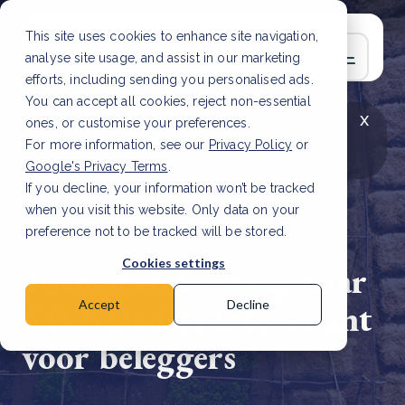
This site uses cookies to enhance site navigation,
analyse site usage, and assist in our marketing
efforts, including sending you personalised ads.
You can accept all cookies, reject non-essential
x
LAATSTE ARTIKEL
CSRD en uw positie als
ones, or customise your preferences.
leverancier: wat verandert er in 2026?
Lees
For more information, see our
Privacy Policy
or
artikel
Google's Privacy Terms
.
If you decline, your information won’t be tracked
when you visit this website. Only data on your
preference not to be tracked will be stored.
17 aug, 2023 | 2 min read
Cookies settings
Toenemende vraag naar
CO2-credits interessant
Accept
Decline
voor beleggers