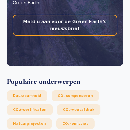
Green Earth.
Meld u aan voor de Green Earth's
nieuwsbrief
Populaire onderwerpen
Duurzaamheid
CO₂ compenseren
CO2-certificaten
CO₂-voetafdruk
Natuurprojecten
CO₂-emissies