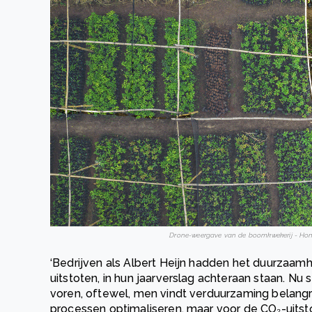
Drone-weergave van de boomkwekerij - Hong
‘Bedrijven als Albert Heijn hadden het duurzaam
uitstoten, in hun jaarverslag achteraan staan. Nu
voren, oftewel, men vindt verduurzaming belangrijker
processen optimaliseren, maar voor de CO₂-uits