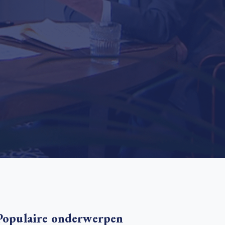
 basis leggen voor het Sauki Cookstove Nigeria
oject
RD voor het mkb: maak van dataverzoeken een
Lees meer
ncurrentievoordeel
Lees meer
Populaire onderwerpen