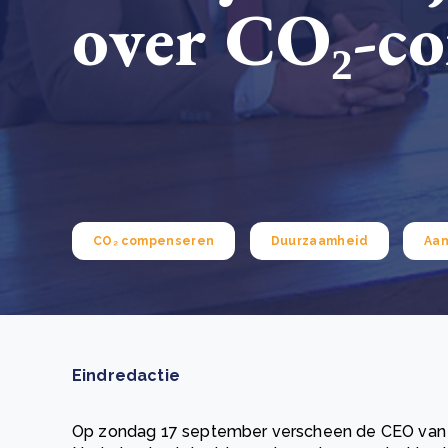
over CO₂-co
Green Wheels: transformerende stap voor
plasticinzameling in Sri Lanka
CSRD en uw positie als leverancier: wat verandert e
Lees m
in 2026?
Lees m
CO₂ compenseren
Duurzaamheid
Aan
Eindredactie
Op zondag 17 september verscheen de CEO van D