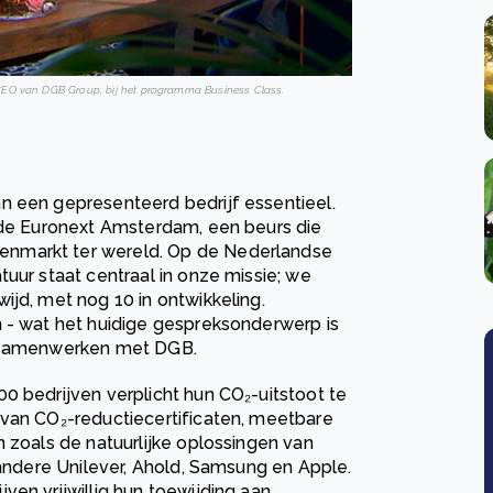
, CEO van DGB Group, bij het programma Business Class.
n een gepresenteerd bedrijf essentieel.
n de Euronext Amsterdam, een beurs die
enmarkt ter wereld. Op de Nederlandse
uur staat centraal in onze missie; we
ijd, met nog 10 in ontwikkeling.
n - wat het huidige gespreksonderwerp is
n samenwerken met DGB.
0 bedrijven verplicht hun CO₂-uitstoot te
 van CO₂-reductiecertificaten, meetbare
n zoals de natuurlijke oplossingen van
 andere Unilever, Ahold, Samsung en Apple.
ven vrijwillig hun toewijding aan