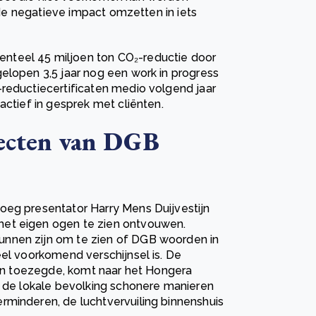
n de negatieve impact omzetten in iets
nteel 45 miljoen ton CO₂-reductie door
elopen 3,5 jaar nog een work in progress
-reductiecertificaten medio volgend jaar
actief in gesprek met cliënten.
jecten van DGB
oeg presentator Harry Mens Duijvestijn
met eigen ogen te zien ontvouwen.
nnen zijn om te zien of DGB woorden in
eel voorkomend verschijnsel is. De
joen toezegde, komt naar het Hongera
t de lokale bevolking schonere manieren
rminderen, de luchtvervuiling binnenshuis