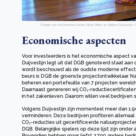
Filmpje van het interview tussen Harry Mens en Selwyn Duijvestijn
Economische aspecten
Voor investeerders is het economische aspect va
Duijvestijn legt uit dat DGB genoteerd staat aa
wordt beschouwd als de oudste moderne effect
beurs is DGB de groenste projectontwikkelaar. Nat
beheren een portefeuille van 7 projecten wereldw
Daarnaast genereren wij CO₂-reductiecertificate
in het zakenleven. Daarom willen veel bedrijve
Volgens Duijvestijn zijn momenteel meer dan 1.90
verminderen. Deze bedrijven profiteren allemaal
CO₂-reducties uit gecertificeerde natuurprojecte
DGB. Belangrijke spelers op deze lijst zijn onder
Bovendien hebben maar liefst 2.700 andere bedrij