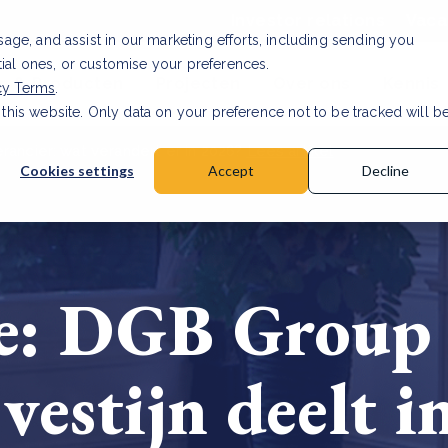
Investor relations
Vaca
usage, and assist in our marketing efforts, including sending you
tial ones, or customise your preferences.
n & Producten
Projecten
Over ons
Kennis
cy Terms
.
 this website. Only data on your preference not to be tracked will b
rancier: wat verandert er in 2026?
Lees artikel
Cookies settings
Accept
Decline
e: DGB Grou
estijn deelt i