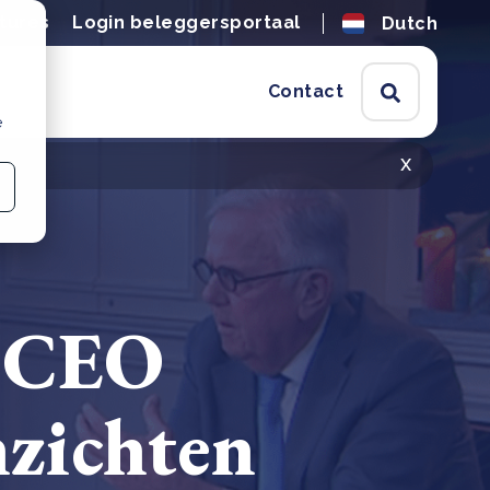
tures
Login beleggersportaal
Dutch
Contact
e
x
p CEO
nzichten