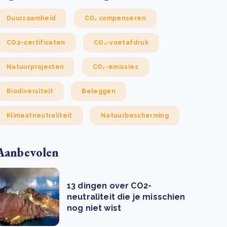
Duurzaamheid
CO₂ compenseren
CO2-certificaten
CO₂-voetafdruk
Natuurprojecten
CO₂-emissies
Biodiversiteit
Beleggen
Klimaatneutraliteit
Natuurbescherming
Aanbevolen
13 dingen over CO2-
neutraliteit die je misschien
nog niet wist