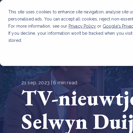
This site uses cookies to enhance site navigation, analyse site 
personalised ads. You can accept all cookies, reject non-essen
Dienste
For more information, see our
Privacy Policy
or
Google's Priva
If you decline, your information won’t be tracked when you visit
stored.
LAATSTE ARTIKEL
CSRD en uw positie als leve
21 sep, 2023 | 6 min read
TV-nieuwtj
Selwyn Duijv