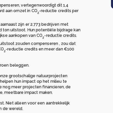
mpenseren, vertegenwoordigt dit 1,4
ard aan omzet in CO
-reductie credits per
2
Daarnaast zijn er 2.773 bedrijven met
d ton uitstoot. Hun potentiële bijdrage kan
lijkse aankopen van CO
-reductie credits.
2
 uitstoot zouden compenseren , zou dat
CO
-reductie credits en meer dan €100
2
groen beleggen.
onze grootschalige natuurprojecten
n helpen hun impact op het milieu te
nog meer projecten financieren, de
hte, meetbare impact maken.
t. Niet alleen voor een aantrekkelijk
n de wereld.