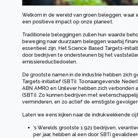
Welkom in de wereld van groen beleggen, waar
een positieve impact op onze planeet.
Traditionele beleggingen zullen hun waarde beho
beweging naar duurzaam beleggen waarbij fina
essentieel zijn. Het Science Based Targets-initiati
door bedrijven te ondersteunen bij het vastste
emissiereductiedoelen.
De grootste namen in de industrie hebben zich
Targets-initiatief (SBTi). Toonaangevende Neder
ABN AMRO en Unilever hebben zich verbonden aan
(SBTi). Zo kunnen bedrijven met wetenschappeli
verminderen, en zo actief de ernstigste gevolge
Laten we eens kijken naar de indrukwekkende cijf
‘s Werelds grootste 1.921 bedrijven, verantwo
per jaar, hebben al een door SBTi gevalidee