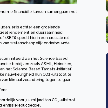
 enorme financiële kansen samengaan met
uden, er is echter een groeiende
ncieel rendement en duurzaamheid
ef (SBTi) speelt hierin een cruciale rol
llen van wetenschappelijk onderbouwde
 gecommiteerd aan het Science Based
landse bedrijven zoals ASML, Heineken,
 het Science Based Targets-initiatief
jke nauwkeurigheid hun CO2-uitstoot te
n van klimaatverandering tegen te gaan.
ers:
ordelijk voor 7,2 miljard ton CO
-uitstoot
2
rd emissiereductiedoel.