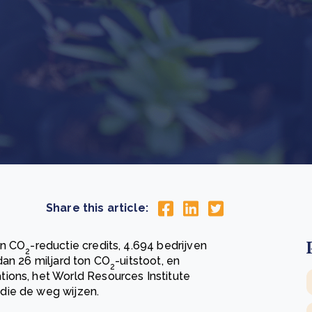
Drie stappen die het herstel van Kenia’s bossen
De
versnellen
Pr
r
Wat is een ecologische voetafdruk en hoe verkleint u
CS
eer
Lees meer
hem?
co
eer
Lees meer
Share this article:
an CO
-reductie credits, 4.694 bedrijven
2
dan 26 miljard ton CO
-uitstoot, en
2
ions, het World Resources Institute
die de weg wijzen.