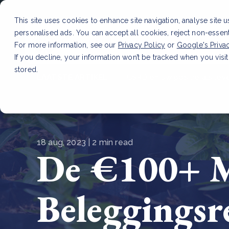
This site uses cookies to enhance site navigation, analyse site 
personalised ads. You can accept all cookies, reject non-essen
Dienste
For more information, see our
Privacy Policy
or
Google's Priva
If you decline, your information won’t be tracked when you visit
stored.
LAATSTE ARTIKEL
CSRD en uw positie als leve
18 aug, 2023 | 2 min read
De €100+ M
Beleggingsr