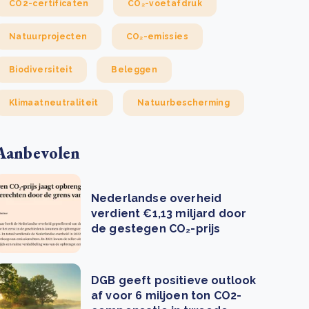
CO2-certificaten
CO₂-voetafdruk
Natuurprojecten
CO₂-emissies
Biodiversiteit
Beleggen
Klimaatneutraliteit
Natuurbescherming
Aanbevolen
Nederlandse overheid
verdient €1,13 miljard door
de gestegen CO₂-prijs
DGB geeft positieve outlook
af voor 6 miljoen ton CO2-