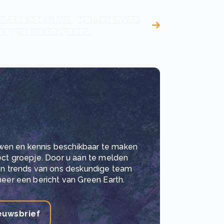
ntdek hoe u kunt profiteren van
e groene obligaties.
wen en kennis beschikbaar te maken
lect groepje. Door u aan te melden
 en trends van ons deskundige team
meer een bericht van Green Earth.
euwsbrief