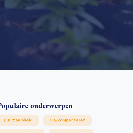
 basis leggen voor het Sauki Cookstove Nigeria
oject
RD voor het mkb: maak van dataverzoeken een
Lees meer
ncurrentievoordeel
Lees meer
Populaire onderwerpen
Duurzaamheid
CO₂ compenseren