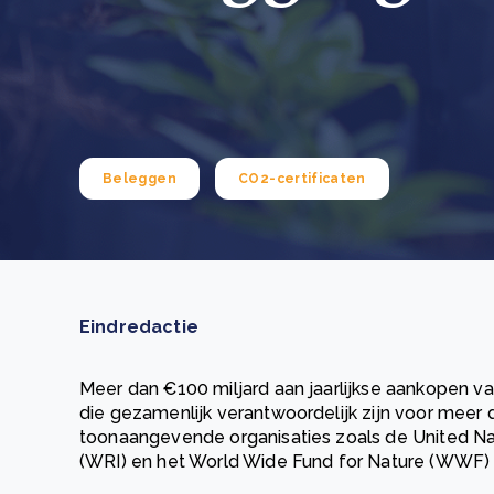
Green Wheels: transformerende stap voor
plasticinzameling in Sri Lanka
CSRD en uw positie als leverancier: wat verandert e
Lees m
in 2026?
Lees m
Beleggen
CO2-certificaten
Eindredactie
Meer dan €100 miljard aan jaarlijkse aankopen v
die gezamenlijk verantwoordelijk zijn voor meer 
toonaangevende organisaties zoals de United Nat
(WRI) en het World Wide Fund for Nature (WWF) 