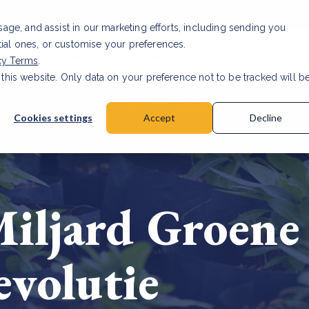
Investor relations
Vaca
usage, and assist in our marketing efforts, including sending you
tial ones, or customise your preferences.
n & Producten
Projecten
Over ons
Kennis
cy Terms
.
 this website. Only data on your preference not to be tracked will b
rancier: wat verandert er in 2026?
Lees artikel
Cookies settings
Accept
Decline
iljard Groene
evolutie