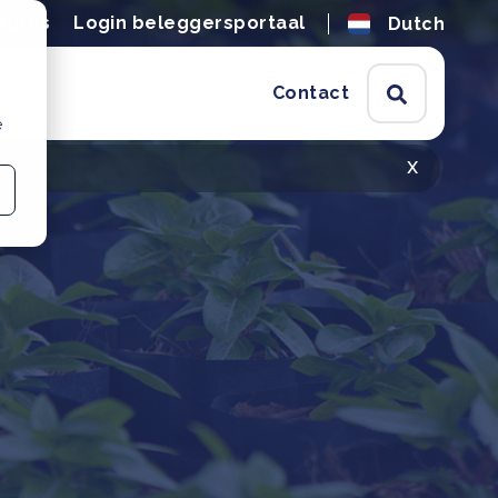
tures
Login beleggersportaal
Dutch
Contact
e
x