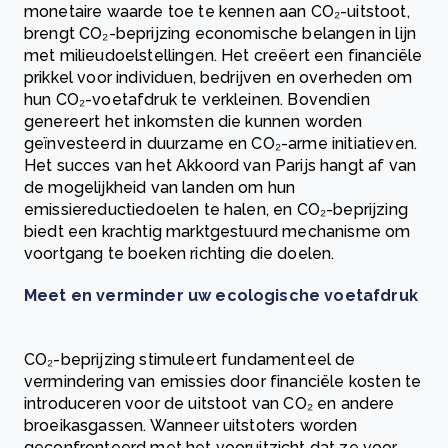
monetaire waarde toe te kennen aan CO₂-uitstoot,
brengt CO₂-beprijzing economische belangen in lijn
met milieudoelstellingen. Het creëert een financiële
prikkel voor individuen, bedrijven en overheden om
hun CO₂-voetafdruk te verkleinen. Bovendien
genereert het inkomsten die kunnen worden
geïnvesteerd in duurzame en CO₂-arme initiatieven.
Het succes van het Akkoord van Parijs hangt af van
de mogelijkheid van landen om hun
emissiereductiedoelen te halen, en CO₂-beprijzing
biedt een krachtig marktgestuurd mechanisme om
voortgang te boeken richting die doelen.
Meet en verminder uw ecologische voetafdruk
CO₂-beprijzing stimuleert fundamenteel de
vermindering van emissies door financiële kosten te
introduceren voor de uitstoot van CO₂ en andere
broeikasgassen. Wanneer uitstoters worden
geconfronteerd met het vooruitzicht dat ze voor