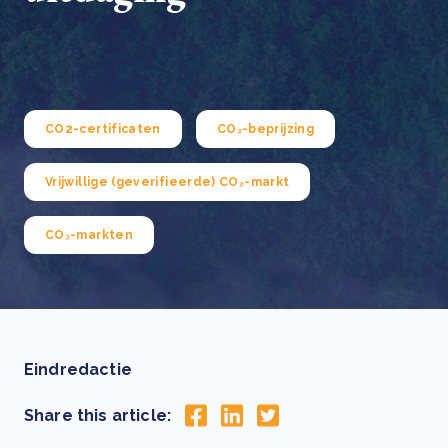
CO2-certificaten
CO₂-beprijzing
Vrijwillige (geverifieerde) CO₂-markt
CO₂-markten
Eindredactie
Share this article: