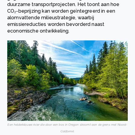
duurzame transportprojecten. Het toont aan hoe
CO₂-beprijzing kan worden geïntegreerd in een
alomvattende milieustrategie, waarbij
emissiereducties worden bevorderd naast
economische ontwikkeling.
Een helderblauwe rivier die door een bos in Oregon stroomt aan de grens met Noord-
Californië.