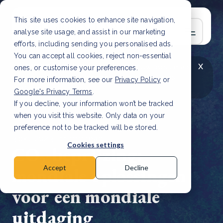
This site uses cookies to enhance site navigation,
analyse site usage, and assist in our marketing
efforts, including sending you personalised ads.
You can accept all cookies, reject non-essential
x
LAATSTE ARTIKEL
CSRD en uw positie als
ones, or customise your preferences.
leverancier: wat verandert er in 2026?
Lees
For more information, see our
Privacy Policy
or
artikel
Google's Privacy Terms
.
If you decline, your information won’t be tracked
when you visit this website. Only data on your
preference not to be tracked will be stored.
3 okt, 2023 | 11 min read
Cookies settings
CO₂-beprijzing:
mondiale oplossingen
Accept
Decline
voor een mondiale
uitdaging