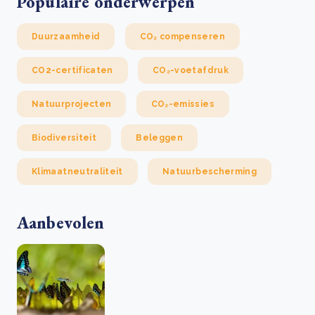
Populaire onderwerpen
Duurzaamheid
CO₂ compenseren
CO2-certificaten
CO₂-voetafdruk
Natuurprojecten
CO₂-emissies
Biodiversiteit
Beleggen
Klimaatneutraliteit
Natuurbescherming
Aanbevolen