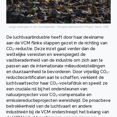
Jonge zaailingen in een boomkwekerij - Hongera Reforestation Project, Kenia, DGB
De luchtvaartindustrie heeft door haar deelname
aan de VCM flinke stappen gezet in de richting van
CO₂-reductie. Deze inzet gaat verder dan de
wettelijke vereisten en weerspiegelt de
vastberadenheid van de industrie om zich aan te
passen aan de internationale milieudoelstellingen
en duurzaamheid te bevorderen. Door vrijwillig CO₂-
reductiecertificaten aan te schaffen, verkleint de
luchtvaartsector haar CO₂-voetafdruk en speelt ze
een cruciale rol bij het ondersteunen van
natuurprojecten voor CO₂-compensatie en
emissiereductieprojecten wereldwijd. De proactieve
betrokkenheid van de luchtvaart en andere
industrieën bij de VCM onderstreept het belang van