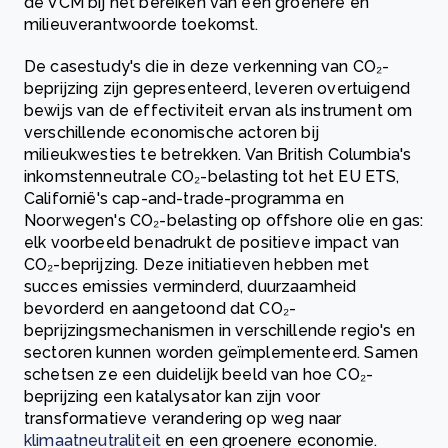
de VCM bij het bereiken van een groenere en
milieuverantwoorde toekomst.
De casestudy's die in deze verkenning van CO₂-
beprijzing zijn gepresenteerd, leveren overtuigend
bewijs van de effectiviteit ervan als instrument om
verschillende economische actoren bij
milieukwesties te betrekken. Van British Columbia's
inkomstenneutrale CO₂-belasting tot het EU ETS,
Californië's cap-and-trade-programma en
Noorwegen's CO₂-belasting op offshore olie en gas:
elk voorbeeld benadrukt de positieve impact van
CO₂-beprijzing. Deze initiatieven hebben met
succes emissies verminderd, duurzaamheid
bevorderd en aangetoond dat CO₂-
beprijzingsmechanismen in verschillende regio's en
sectoren kunnen worden geïmplementeerd. Samen
schetsen ze een duidelijk beeld van hoe CO₂-
beprijzing een katalysator kan zijn voor
transformatieve verandering op weg naar
klimaatneutraliteit
en een groenere economie.