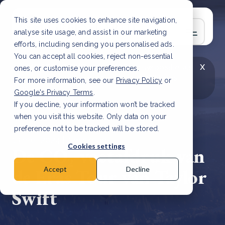
This site uses cookies to enhance site navigation,
analyse site usage, and assist in our marketing
efforts, including sending you personalised ads.
You can accept all cookies, reject non-essential
x
LAATSTE ARTIKEL
CSRD en uw positie als
ones, or customise your preferences.
leverancier: wat verandert er in 2026?
Lees
For more information, see our
Privacy Policy
or
artikel
Google's Privacy Terms
.
If you decline, your information won’t be tracked
when you visit this website. Only data on your
preference not to be tracked will be stored.
13 mei, 2024 | 7 min read
Cookies settings
De CO₂-voetafdruk van
de Eras Tour van Taylor
Accept
Decline
Swift