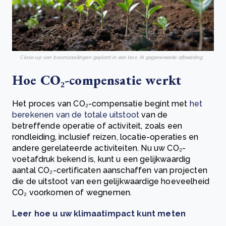
Close-up van boomzaailingen geplant in een bos. AI gegenereerde afbeelding.
Hoe CO₂-compensatie werkt
Het proces van CO₂-compensatie begint met
het
berekenen van de totale uitstoot
van de
betreffende operatie of activiteit, zoals een
rondleiding, inclusief reizen, locatie-operaties en
andere gerelateerde activiteiten. Nu uw CO₂-
voetafdruk bekend is, kunt u een gelijkwaardig
aantal CO₂-certificaten aanschaffen van projecten
die de uitstoot van een gelijkwaardige hoeveelheid
CO₂ voorkomen of wegnemen.
Leer hoe u uw klimaatimpact kunt meten