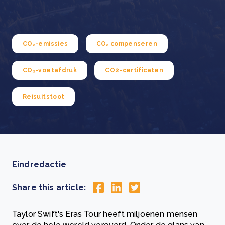
CO₂-emissies
CO₂ compenseren
CO₂-voetafdruk
CO2-certificaten
Reisuitstoot
Eindredactie
Share this article:
Taylor Swift's Eras Tour heeft miljoenen mensen