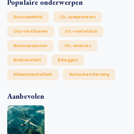
Populaire onderwerpen
Duurzaamheid
CO₂ compenseren
CO2-certificaten
CO₂-voetafdruk
Natuurprojecten
CO₂-emissies
Biodiversiteit
Beleggen
Klimaatneutraliteit
Natuurbescherming
Aanbevolen