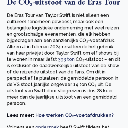
De CO₂-uitstoot van de Eras Tour
De Eras Tour van Taylor Swift is niet alleen een
cultureel fenomeen geweest, maar ook een
belangrijke logistieke onderneming met veel reizen
en grootschalige evenementen, die elk hebben
bijgedragen aan een aanzienlijke CO₂-voetafdruk.
Alleen al in februari 2024 resulteerde het gebruik
van haar privéjet door Taylor Swift om elf shows bij
te wonen in maar liefst
393 ton
CO₂-uitstoot – en dit
is exclusief de daadwerkelijke uitstoot van de show
of de reizende uitstoot van de fans. Om dit in
perspectief te plaatsen: de gemiddelde persoon in
de VS stoot jaarlijks ongeveer 14 ton CO₂ uit. De
uitstoot van Swift door vliegreizen is dus 28 keer
meer dan de jaarlijkse uitstoot van een gemiddeld
persoon.
Lees meer:
Hoe werken CO₂-voetafdrukken?
Volgens een
onderzoek
heeft Swift tijdens het