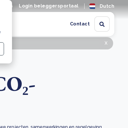
tures
Login beleggersportaal
Dutch
Contact
e
x
CO₂-
euwe projecten, samenwerkingen en regelgeving