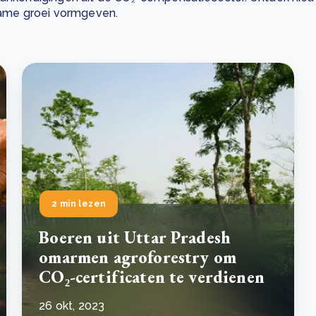
ame groei vormgeven.
Drie stappen die het herstel van Kenia’s bossen
De
versnellen
Pr
r
Wat is een ecologische voetafdruk en hoe verkleint u
CS
eer
Lees meer
hem?
co
eer
Lees meer
2 min lezen
Boeren uit Uttar Pradesh
omarmen agroforestry om
CO₂-certificaten te verdienen
26 okt, 2023