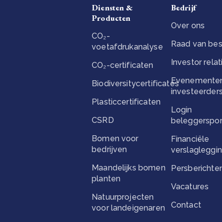
Diensten &
Bedrijf
Producten
Over ons
CO₂-
Raad van bes
voetafdrukanalyse
Investor relat
CO₂-certificaten
Evenementen
Biodiversitycertificates
investeerder
Plasticcertificaten
Login
CSRD
beleggerspor
Bomen voor
Financiële
bedrijven
verslagleggi
Maandelijks bomen
Persberichte
planten
Vacatures
Natuurprojecten
Contact
voor landeigenaren