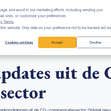
Investor relations
Vaca
usage, and assist in our marketing efforts, including sending you
tial ones, or customise your preferences.
n & Producten
Projecten
Over ons
Kennis
cy Terms
.
 this website. Only data on your preference not to be tracked will b
rancier: wat verandert er in 2026?
Lees artikel
Cookies settings
Accept
Decline
pdates uit de 
sector
e aankondigingen uit de CO₂-compensatiesector. Ontdek ni