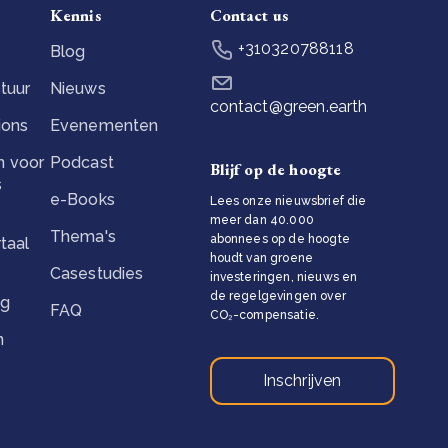
Kennis
Contact us
+310320788118
Blog
tuur
Nieuws
contact@green.earth
ions
Evenementen
 voor
Podcast
Blijf op de hoogte
s
e-Books
Lees onze nieuwsbrief die
meer dan 40.000
Thema's
abonnees op de hoogte
taal
houdt van groene
Casestudies
investeringen, nieuws en
de regelgevingen over
ng
FAQ
CO₂-compensatie.
n
Inschrijven