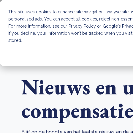
This site uses cookies to enhance site navigation, analyse site 
personalised ads. You can accept all cookies, reject non-essen
Dienste
For more information, see our
Privacy Policy
or
Google's Priva
If you decline, your information won’t be tracked when you visit
stored.
LAATSTE ARTIKEL
CSRD en uw positie als leve
Nieuws en u
compensatie
Blijf op de hoogte van het laatste nieuws en d