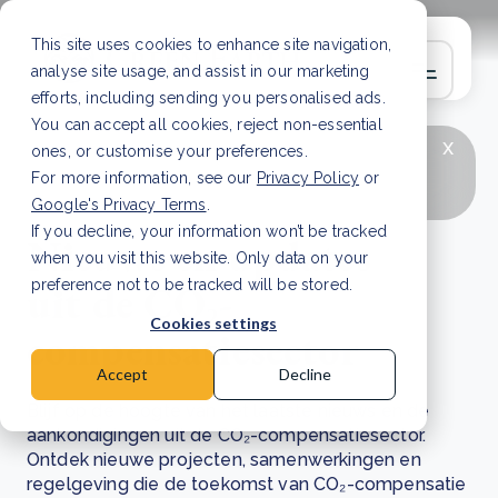
This site uses cookies to enhance site navigation,
analyse site usage, and assist in our marketing
efforts, including sending you personalised ads.
You can accept all cookies, reject non-essential
x
LAATSTE ARTIKEL
CSRD en uw positie als
ones, or customise your preferences.
leverancier: wat verandert er in 2026?
Lees
For more information, see our
Privacy Policy
or
artikel
Google's Privacy Terms
.
If you decline, your information won’t be tracked
Nieuws en updates
when you visit this website. Only data on your
uit de CO₂-
preference not to be tracked will be stored.
Cookies settings
compensatiesector
Accept
Decline
Blijf op de hoogte van het laatste nieuws en de
aankondigingen uit de CO₂-compensatiesector.
Ontdek nieuwe projecten, samenwerkingen en
regelgeving die de toekomst van CO₂-compensatie