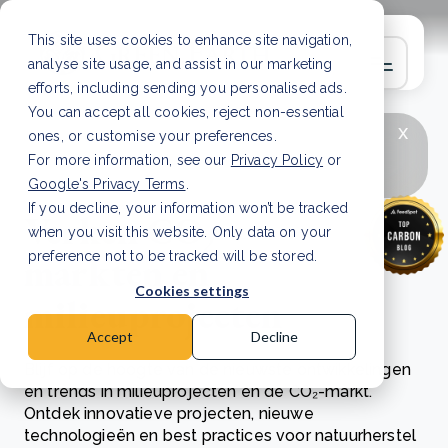
This site uses cookies to enhance site navigation,
analyse site usage, and assist in our marketing
efforts, including sending you personalised ads.
You can accept all cookies, reject non-essential
x
LAATSTE ARTIKEL
CSRD en uw positie als
ones, or customise your preferences.
leverancier: wat verandert er in 2026?
Lees
For more information, see our
Privacy Policy
or
artikel
Google's Privacy Terms
.
If you decline, your information won’t be tracked
Verken CO₂-
when you visit this website. Only data on your
markten en
preference not to be tracked will be stored.
Cookies settings
milieuprojecten
Accept
Decline
Blijf op de hoogte van de nieuwste ontwikkelingen
en trends in milieuprojecten en de CO₂-markt.
Ontdek innovatieve projecten, nieuwe
technologieën en best practices voor natuurherstel